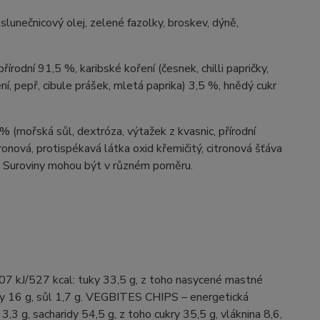
slunečnicový olej, zelené fazolky, broskev, dýně,
řírodní 91,5 %, karibské koření (česnek, chilli papričky,
ení, pepř, cibule prášek, mletá paprika) 3,5 %, hnědý cukr
mořská sůl, dextróza, výtažek z kvasnic, přírodní
tronová, protispékavá látka oxid křemičitý, citronová šťáva
). Suroviny mohou být v různém poměru.
 kJ/527 kcal: tuky 33,5 g, z toho nasycené mastné
oviny 16 g, sůl 1,7 g. VEGBITES CHIPS – energetická
3 g, sacharidy 54,5 g, z toho cukry 35,5 g, vláknina 8,6,