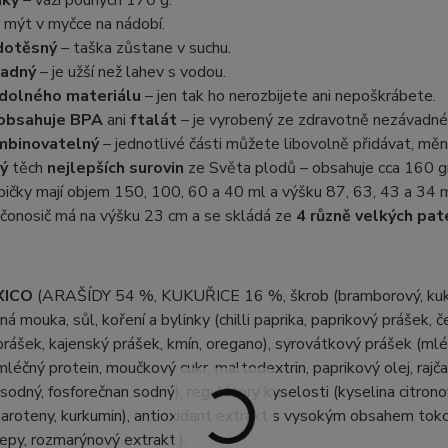
 mýt v myčce na nádobí.
dotěsný
– taška zůstane v suchu.
ladný
– je užší než lahev s vodou.
dolného materiálu
– jen tak ho nerozbijete ani nepoškrábete.
obsahuje BPA
ani
ftalát
– je vyrobený ze zdravotně nezávadné
mbinovatelný
– jednotlivé části můžete libovolně přidávat, měni
ý
těch
nejlepších surovin
ze Světa plodů – obsahuje cca 160 g
bičky mají objem 150, 100, 60 a 40 ml a výšku 87, 63, 43 a 34 
čonosič má na výšku 23 cm a se skládá ze
4 různě velkých pat
XICO
(ARAŠÍDY 54 %, KUKUŘICE 16 %, škrob (bramborový, kukuřič
ná mouka, sůl, koření a bylinky (chilli paprika, paprikový prášek, 
prášek, kajenský prášek, kmín, oregano), syrovátkový prášek (mlé
 mléčný protein, moučkový cukr, maltodextrin, paprikový olej, rajča
n sodný, fosforečnan sodný), regulátory kyselosti (kyselina citrono
karoteny, kurkumin), antioxidant extrakt s vysokým obsahem tokofe
epy, rozmarýnový extrakt.);