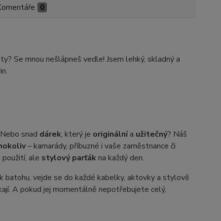
Komentáře
0
esty? Se mnou nešlápneš vedle! Jsem lehký, skladný a
in.
y? Nebo snad
dárek
, který je
originální
a
užitečný
? Náš
hokoliv
–⁠ kamarády, příbuzné i vaše zaměstnance či
použití, ale
stylový parťák
na každý den.
k batohu, vejde se do každé kabelky, aktovky a stylově
ékají. A pokud jej momentálně nepotřebujete celý,