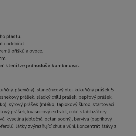
ho plastu.
t i odebírat.
ramů oříšků a ovoce.
mm.
er
, která lze
jednoduše kombinovat
.
ný, pšeničný), slunečnicový olej, kukuřičný prášek 5
česnekový prášek, sladký chilli prášek, pepřový prášek,
ko), sýrový prášek (mléko, tapiokový škrob, startovací
tový prášek, kvasnicový extrakt, cukr, stabilizátory
vá, kyselina jablečná, octan sodný), barviva (paprikový
rolů, látky zvýrazňující chuť a vůni, koncentrát šťávy z