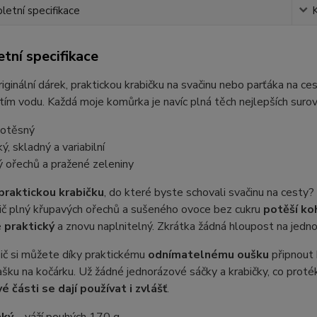
etní specifikace
tní specifikace
iginální dárek, praktickou krabičku na svačinu nebo parťáka na c
ím vodu. Každá moje komůrka je navíc plná těch nejlepších surov
otěsný
ý, skladný a variabilní
ý ořechů a pražené zeleniny
praktickou krabičku
, do které byste schovali svačinu na cest
ič plný křupavých ořechů a sušeného ovoce bez cukru
potěší ko
e
praktický
a znovu naplnitelný. Zkrátka žádná hloupost na jedno 
ič si můžete díky praktickému
odnímatelnému oušku
připnout 
tašku na kočárku. Už žádné jednorázové sáčky a krabičky, co prot
é části se dají používat i zvlášť
.
hký
– váží pouhých 170 g.