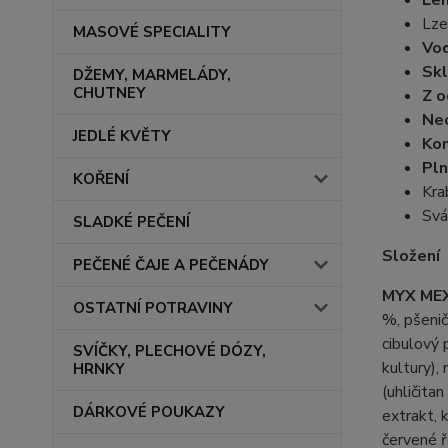
Lze
MASOVÉ SPECIALITY
Vo
Sk
DŽEMY, MARMELÁDY,
CHUTNEY
Z o
Ne
JEDLÉ KVĚTY
Ko
Pln
KOŘENÍ
Kra
Svá
SLADKÉ PEČENÍ
Složení
PEČENÉ ČAJE A PEČENÁDY
MYX ME
OSTATNÍ POTRAVINY
%, pšenič
cibulový 
SVÍČKY, PLECHOVÉ DÓZY,
kultury),
HRNKY
(uhličita
DÁRKOVÉ POUKAZY
extrakt, 
červené ř