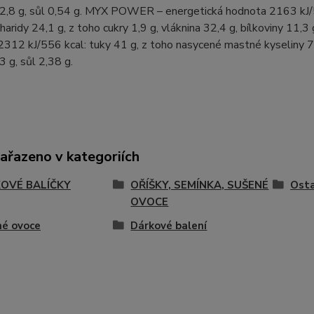
 2,8 g, sůl 0,54 g. MYX POWER – energetická hodnota 2163 kJ/5
charidy 24,1 g, z toho cukry 1,9 g, vláknina 32,4 g, bílkoviny 
312 kJ/556 kcal: tuky 41 g, z toho nasycené mastné kyseliny 7,2 
3 g, sůl 2,38 g.
zařazeno v kategoriích
OVÉ BALÍČKY
OŘÍŠKY, SEMÍNKA, SUŠENÉ
Osta
OVOCE
né ovoce
Dárkové balení