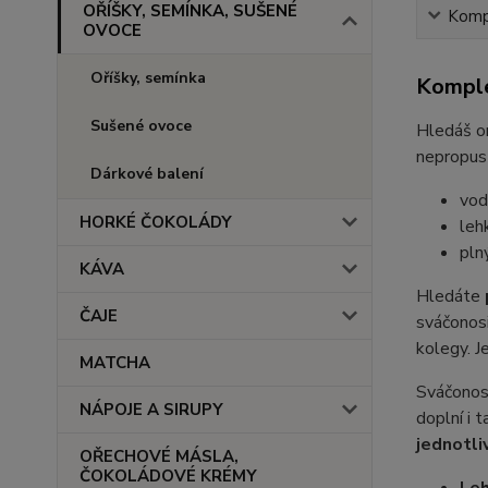
OŘÍŠKY, SEMÍNKA, SUŠENÉ
Kompl
OVOCE
Oříšky, semínka
Komple
Sušené ovoce
Hledáš or
nepropust
Dárkové balení
vod
HORKÉ ČOKOLÁDY
lehk
pln
KÁVA
Hledáte
ČAJE
sváčonos
kolegy. J
MATCHA
Sváčonos
NÁPOJE A SIRUPY
doplní i 
jednotliv
OŘECHOVÉ MÁSLA,
ČOKOLÁDOVÉ KRÉMY
Le