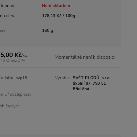
tupnost
Není skladem
ná cena
178,13 Kč / 100g
ení
160 g
5,00 Kč
/
ks
Momentálně není k dispozici
,46 Kč
bez DPH
roduktu:
svp15
Výrobce:
SVĚT PLODŮ, s.r.o.,
Školní 87, 793 51
Břidličná
cenu / dostupnost
oblíbených