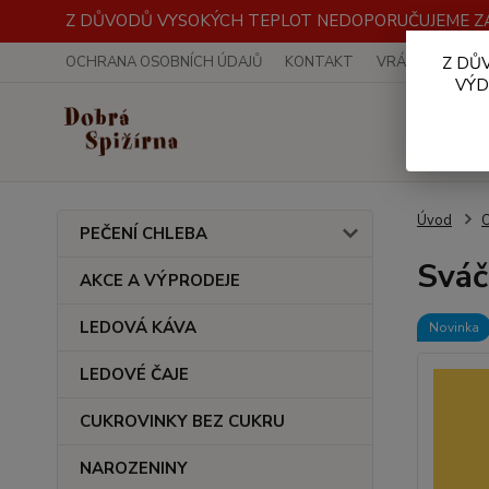
Z DŮVODŮ VYSOKÝCH TEPLOT NEDOPORUČUJEME ZA
OCHRANA OSOBNÍCH ÚDAJŮ
KONTAKT
VRÁCENÍ ZBOŽÍ
Z DŮ
VÝD
Úvod
PEČENÍ CHLEBA
Sváč
AKCE A VÝPRODEJE
LEDOVÁ KÁVA
Novinka
LEDOVÉ ČAJE
CUKROVINKY BEZ CUKRU
NAROZENINY