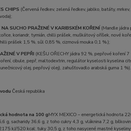
S CHIPS
(Červená ředkev, zelená ředkev, jablko, batáty, mrkev, 
 voda);
 NA SUCHO PRAŽENÉ V KARIBSKÉM KOŘENÍ
(Mandle jádra p
kořice, koriandr, tymián, chilli prášek, muškátový oříšek, nové koř
hilli prášek 1,5 %, sůl 0,85 %, cizrnová mouka 0,1 %.);
AŽENÉ V PEPŘI
(KEŠU OŘECHY jádra 92 %, pepřové koření 7 % (
oření, cibule, pepř, maltodextrin, regulátor kyselosti kyselina ci
lunečnicový olej, pepřový olej), zahušťovadlo arabská guma 1 %
vodu
Česká republika
cká hodnota na 100 g
MYX MEXICO – energetická hodnota 2207
5,6 g, sacharidy 36,6 g, z toho cukry 4,3 g, vláknina 7,2 g, bílk
175 kJ/520 kcal: tuky 30,5 g, z toho nasycené mastné kyseliny 3,