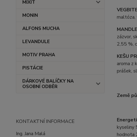
MIXIT
VEGBITE
MONIN
maltóza,
ALFONS MUCHA
MANDLE
zázvor, s
LEVANDULE
2,55 %, c
MOTIV PRAHA
KEŠU PR
aroma z k
PISTÁCIE
prášek, s
DÁRKOVÉ BALÍČKY NA
OSOBNÍ ODBĚR
Země pů
Energeti
KONTAKTNÍ INFORMACE
kyseliny 
Ing. Jana Malá
hodnota 2