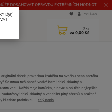
H MŮŽE DOSAHOVAT OPRAVDU EXTRÉMNÍCH HODNOT.
KY DO
RECENZE
Přihlášení
OVAT
0
ks
za
0,00 Kč
 originální dárek, praktickou krabičku na svačinu nebo parťáka
ty? Se mnou nešlápneš vedle! Jsem lehký, skladný a
ustím vodu. Každá moje komůrka je navíc plná těch nejlepších
n. vodotěsný lehký, skladný a variabilní plný ořechů a pražené
y Hledáte praktickou ...
celý popis