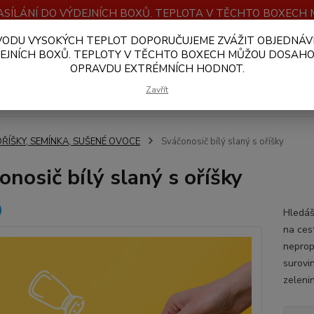
SÍLÁNÍ DO VÝDEJNÍCH BOXŮ. TEPLOTA V TĚCHTO BOXEC
VODU VYSOKÝCH TEPLOT DOPORUČUJEME ZVÁŽIT OBJEDNÁV
OBCHODNÍ PODMÍNKY
PLATBA A DOPRAVA
VELKOOBCHOD
EJNÍCH BOXŮ. TEPLOTY V TĚCHTO BOXECH MŮŽOU DOSAH
OPRAVDU EXTRÉMNÍCH HODNOT.
Hledat
Zavřít
OŘÍŠKY, SEMÍNKA, SUŠENÉ OVOCE
Sváčonosič bílý slaný s oříšky
onosič bílý slaný s oříšky
Hledáš
na ces
neprop
surovi
zelenin