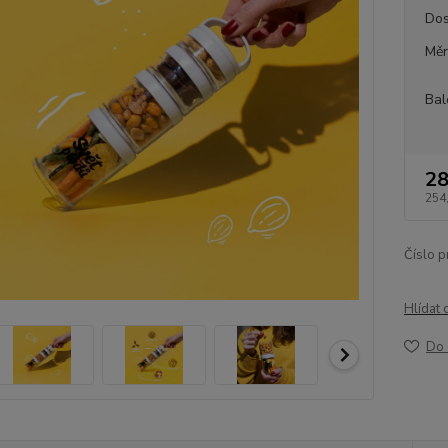
Dos
Měr
Bal
28
254
Číslo p
Hlídat 
Do 