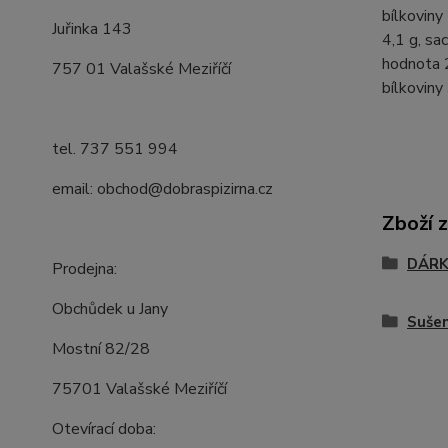
bílkoviny
Juřinka 143
4,1 g, sa
hodnota 2
757 01 Valašské Meziříčí
bílkoviny 
tel. 737 551 994
email: obchod@dobraspizirna.cz
Zboží 
DÁRK
Prodejna:
Obchůdek u Jany
Suše
Mostní 82/28
75701 Valašské Meziříčí
Otevírací doba: