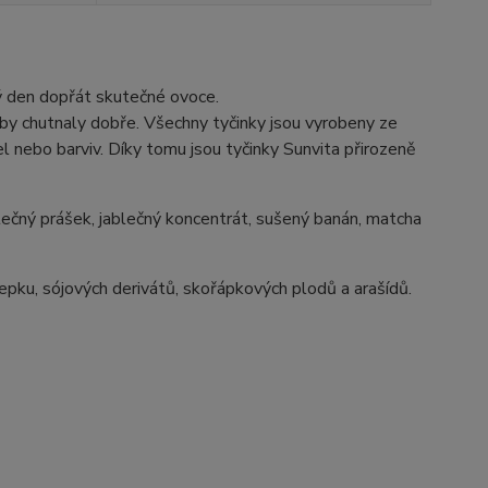
dý den dopřát skutečné ovoce.
aby chutnaly dobře. Všechny tyčinky jsou vyrobeny ze
l nebo barviv. Díky tomu jsou tyčinky Sunvita přirozeně
ablečný prášek, jablečný koncentrát, sušený banán, matcha
pku, sójových derivátů, skořápkových plodů a arašídů.