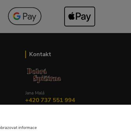
Kontakt
Jana Malá
+420 737 551 994
po - pá 9.00 -17.00 hod
obchod@dobraspizirna.cz
obrazovat informace