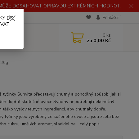
H MŮŽE DOSAHOVAT OPRAVDU EXTRÉMNÍCH HODNOT.
KY DO
RECENZE
Přihlášení
OVAT
0
ks
za
0,00 Kč
a 30g
 tyčinky Sunvita představují chutný a pohodlný způsob, jak si
den dopřát skutečné ovoce.Svačiny nepotřebují nekonečný
 těžko vyslovitelných ingrediencí, aby chutnaly dobře.
y tyčinky jsou vyrobeny ze sušeného ovoce a jsou zcela bez
ého cukru, umělých aromat, sladidel ne...
celý popis