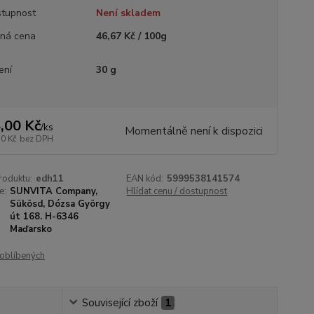
tupnost
Není skladem
ná cena
46,67 Kč / 100g
ení
30 g
,00 Kč
/
ks
Momentálně není k dispozici
50 Kč
bez DPH
roduktu:
edh11
EAN kód:
5999538141574
e:
SUNVITA Company,
Hlídat cenu / dostupnost
Sükösd, Dózsa György
út 168. H-6346
Maďarsko
oblíbených
Související zboží
1