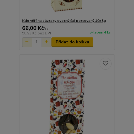
Kdo věří na zázraky ovocný čaj porcovaný 10x3g
66,00 Kč
/
ks
Skladem 4 ks
58,93 Kč
bez DPH
Přidat do košíku