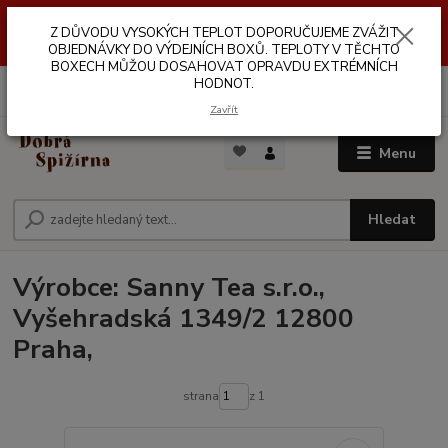
Z DŮVODŮ VYSOKÝCH TEPLOT NEDOPORUČUJEME ZASÍLÁNÍ DO
Z DŮVODU VYSOKÝCH TEPLOT DOPORUČUJEME ZVÁŽIT
VÝDEJNÍCH BOXŮ. TEPLOTA V TĚCHTO BOXECH MŮŽE DOSAHOVAT
OPRAVDU EXTRÉMNÍCH HODNOT.
OBJEDNÁVKY DO VÝDEJNÍCH BOXŮ. TEPLOTY V TĚCHTO
BOXECH MŮŽOU DOSAHOVAT OPRAVDU EXTRÉMNÍCH
HODNOT.
0
ks
za
0,00 Kč
Zavřít
Menu
Hledat
Výrobce: Sanny Tea s.r.o.,
Vyšehradská 1349/2 12800
Praha,
strana
z 1