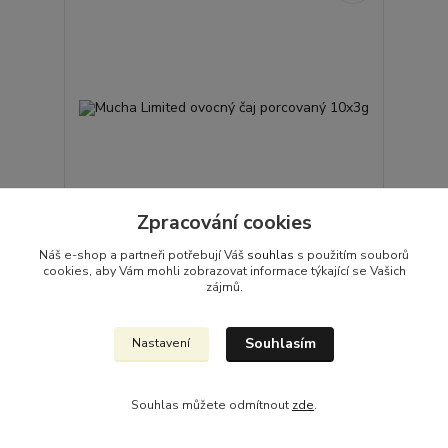
Zpracování cookies
Náš e-shop a partneři potřebují Váš
souhlas
s použitím souborů
Mucha Limited ovocný čaj porcovaný 10x3g
cookies, aby Vám mohli zobrazovat informace týkající se Vašich
zájmů.
65,00 Kč
/
ks
Skladem 2 ks
58,04 Kč
bez DPH
Přidat do košíku
Souhlasím
Nastavení
Souhlas můžete odmítnout
zde
.