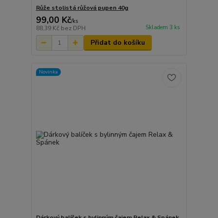
Růže stolistá růžová pupen 40g
99,00 Kč
/
ks
Skladem 3 ks
88,39 Kč
bez DPH
Přidat do košíku
Novinka
Dárkový balíček s bylinným čajem Relax & Spánek