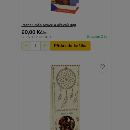
Praha Směs ovoce a ořechů 80g
60,00 Kč
/
ks
Skladem 2 ks
53,57 Kč
bez DPH
Přidat do košíku