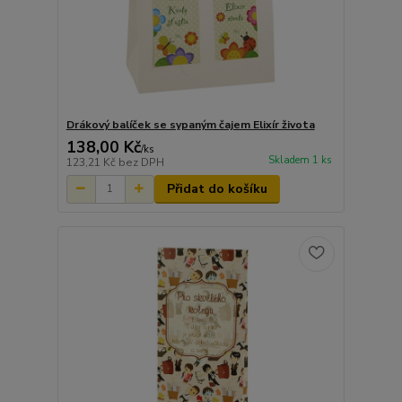
Drákový balíček se sypaným čajem Elixír života
138,00 Kč
/
ks
Skladem 1 ks
123,21 Kč
bez DPH
Přidat do košíku