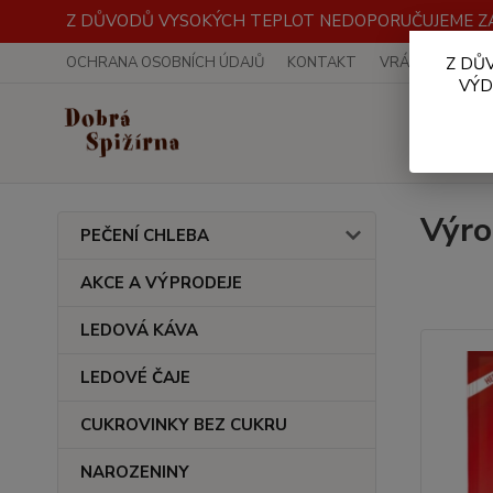
Z DŮVODŮ VYSOKÝCH TEPLOT NEDOPORUČUJEME ZA
OCHRANA OSOBNÍCH ÚDAJŮ
KONTAKT
VRÁCENÍ ZBOŽÍ
Z DŮ
VÝD
Výro
PEČENÍ CHLEBA
AKCE A VÝPRODEJE
LEDOVÁ KÁVA
LEDOVÉ ČAJE
CUKROVINKY BEZ CUKRU
NAROZENINY