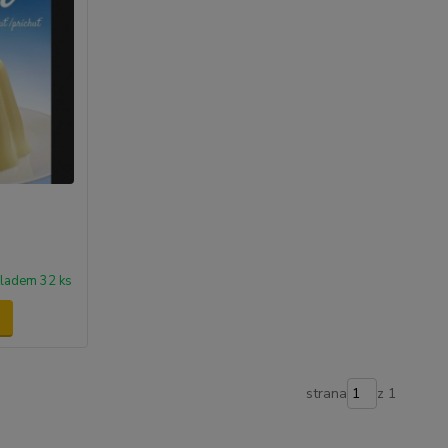
ladem 32 ks
strana
z 1