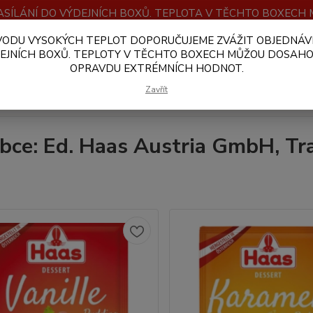
SÍLÁNÍ DO VÝDEJNÍCH BOXŮ. TEPLOTA V TĚCHTO BOXEC
VODU VYSOKÝCH TEPLOT DOPORUČUJEME ZVÁŽIT OBJEDNÁV
OBCHODNÍ PODMÍNKY
PLATBA A DOPRAVA
VELKOOBCHOD
EJNÍCH BOXŮ. TEPLOTY V TĚCHTO BOXECH MŮŽOU DOSAH
OPRAVDU EXTRÉMNÍCH HODNOT.
Hledat
Zavřít
bce: Ed. Haas Austria GmbH, Tr