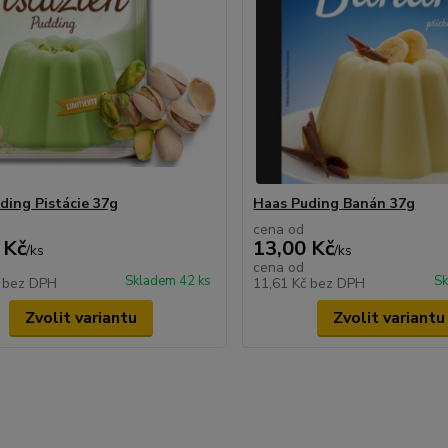
ding Pistácie 37g
Haas Puding Banán 37g
cena od
 Kč
13,00 Kč
/
ks
/
ks
cena od
Skladem 42 ks
Sk
č
bez DPH
11,61 Kč
bez DPH
Zvolit variantu
Zvolit variantu