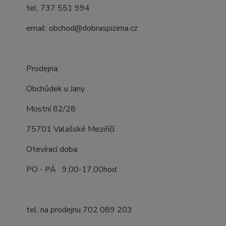
tel. 737 551 994
email: obchod@dobraspizirna.cz
Prodejna:
Obchůdek u Jany
Mostní 82/28
75701 Valašské Meziříčí
Otevírací doba:
PO - PÁ 9,00-17,00hod
tel. na prodejnu 702 089 203