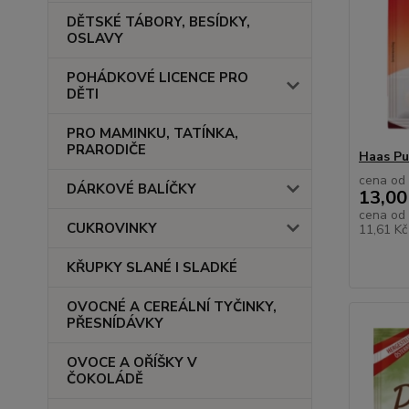
DĚTSKÉ TÁBORY, BESÍDKY,
OSLAVY
POHÁDKOVÉ LICENCE PRO
DĚTI
PRO MAMINKU, TATÍNKA,
PRARODIČE
Haas Pu
cena od
DÁRKOVÉ BALÍČKY
13,00
cena od
CUKROVINKY
11,61 K
KŘUPKY SLANÉ I SLADKÉ
OVOCNÉ A CEREÁLNÍ TYČINKY,
PŘESNÍDÁVKY
OVOCE A OŘÍŠKY V
ČOKOLÁDĚ