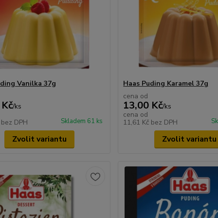
ding Vanilka 37g
Haas Puding Karamel 37g
cena od
 Kč
13,00 Kč
/
ks
/
ks
cena od
Skladem 61 ks
Sk
č
bez DPH
11,61 Kč
bez DPH
Zvolit variantu
Zvolit variantu