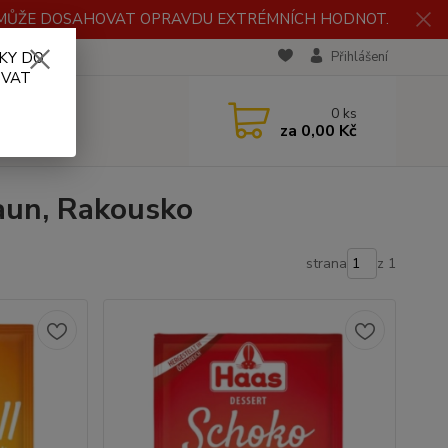
H MŮŽE DOSAHOVAT OPRAVDU EXTRÉMNÍCH HODNOT.
KY DO
RECENZE
Přihlášení
OVAT
0
ks
za
0,00 Kč
aun, Rakousko
strana
z 1