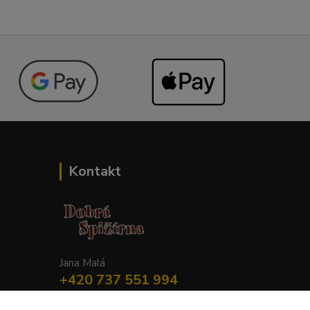
Kontakt
Jana Malá
+420 737 551 994
po - pá 9.00 -17.00 hod