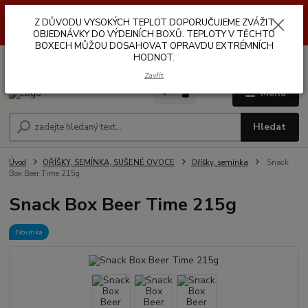
Z DŮVODŮ VYSOKÝCH TEPLOT NEDOPORUČUJEME ZASÍLÁNÍ DO
Z DŮVODU VYSOKÝCH TEPLOT DOPORUČUJEME ZVÁŽIT
VÝDEJNÍCH BOXŮ. TEPLOTA V TĚCHTO BOXECH MŮŽE DOSAHOVAT
OPRAVDU EXTRÉMNÍCH HODNOT.
OBJEDNÁVKY DO VÝDEJNÍCH BOXŮ. TEPLOTY V TĚCHTO
BOXECH MŮŽOU DOSAHOVAT OPRAVDU EXTRÉMNÍCH
HODNOT.
0
ks
za
0,00 Kč
Zavřít
Menu
Hledat
Úvod
OŘÍŠKY, SEMÍNKA, SUŠENÉ OVOCE
Oříšky, semínka
Snack
Box Beer Time 215g
Snack Box Beer Time 215g
Novinka