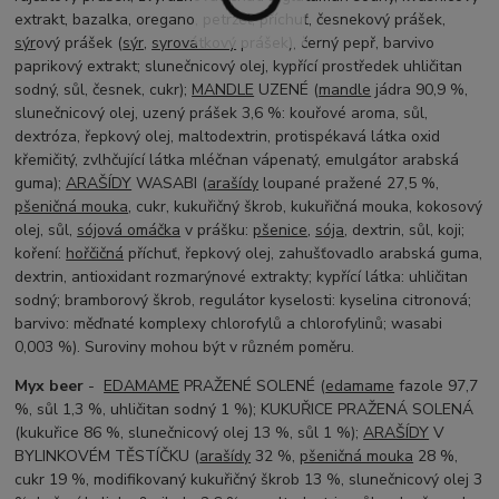
extrakt, bazalka, oregano, petržel, příchuť, česnekový prášek,
sýr
ový prášek (
sýr
,
syrovátkový
prášek), černý pepř, barvivo
paprikový extrakt; slunečnicový olej, kypřící prostředek uhličitan
sodný, sůl, česnek, cukr);
MANDLE
UZENÉ (
mandle
jádra 90,9 %,
slunečnicový olej, uzený prášek 3,6 %: kouřové aroma, sůl,
dextróza, řepkový olej, maltodextrin, protispékavá látka oxid
křemičitý, zvlhčující látka mléčnan vápenatý, emulgátor arabská
guma);
ARAŠÍDY
WASABI (
arašídy
loupané pražené 27,5 %,
pšeničná mouka
, cukr, kukuřičný škrob, kukuřičná mouka, kokosový
olej, sůl,
sójová omáčka
v prášku:
pšenice
,
sója
, dextrin, sůl, koji;
koření:
hořčičná
příchuť, řepkový olej, zahušťovadlo arabská guma,
dextrin, antioxidant rozmarýnové extrakty; kypřící látka: uhličitan
sodný; bramborový škrob, regulátor kyselosti: kyselina citronová;
barvivo: měďnaté komplexy chlorofylů a chlorofylinů; wasabi
0,003 %). Suroviny mohou být v různém poměru.
Myx beer
-
EDAMAME
PRAŽENÉ SOLENÉ (
edamame
fazole 97,7
%, sůl 1,3 %, uhličitan sodný 1 %); KUKUŘICE PRAŽENÁ SOLENÁ
(kukuřice 86 %, slunečnicový olej 13 %, sůl 1 %);
ARAŠÍDY
V
BYLINKOVÉM TĚSTÍČKU (
arašídy
32 %,
pšeničná mouka
28 %,
cukr 19 %, modifikovaný kukuřičný škrob 13 %, slunečnicový olej 3