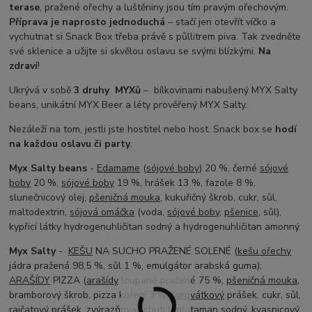
terase
, pražené ořechy a luštěniny jsou tím pravým ořechovým.
Příprava je naprosto jednoduchá
– stačí jen otevřít víčko a
vychutnat si Snack Box třeba právě s půllitrem piva. Tak zvedněte
své sklenice a užijte si skvělou oslavu se svými blízkými.
Na
zdraví
!
Ukrývá v sobě
3 druhy
MYXů
– bílkovinami nabušený MYX Salty
beans, unikátní MYX Beer a léty prověřený MYX Salty.
Nezáleží na tom, jestli jste hostitel nebo host. Snack box se
hodí
na každou oslavu či party
.
Myx Salty beans
-
Edamame
(
sójové boby
) 20 %, černé
sójové
boby
20 %,
sójové boby
19 %, hrášek 13 %, fazole 8 %,
slunečnicový olej,
pšeničná mouka
, kukuřičný škrob, cukr, sůl,
maltodextrin,
sójová omáčka
(voda,
sójové boby
,
pšenice
, sůl),
kypřicí látky hydrogenuhličitan sodný a hydrogenuhličitan amonný.
Myx Salty
-
KEŠU
NA SUCHO PRAŽENÉ SOLENÉ (
kešu ořechy
jádra pražená 98,5 %, sůl 1 %, emulgátor arabská guma);
ARAŠÍDY
PIZZA (
arašídy
loupané pražené 75 %,
pšeničná mouka
,
bramborový škrob, pizza koření 3 %:
syrovátkový
prášek, cukr, sůl,
rajčatový prášek, zvýrazňovač chuti L-glutaman sodný, kvasnicový