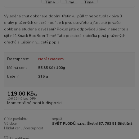
Vyladěná chuť dokonale doplní třetinku, půllitr nebo tuplák piva 3
druhy pražených snacků hodí se k pivu otevřete a jíte Jaké je vaše
oblíbené studené osvěžení? Pokud jste odpověděli pivo, nenechte si
ujít náš Snack Box Beer Time! Tato praktická krabička plná pražených
ořechů a luštěnin v...
celý popis
Dostupnost
Není skladem
Měrná cena
55,35 Kč / 100g
Balení
215 g
119,00 Kč
/
ks
106,25 Kč
bez DPH
Momentálně není k dispozici
Číslo produktu:
svp13
Výrobce:
SVĚT PLODŮ, s.r.o., Školní 87, 793 51 Břidličná
Hlídat cenu / dostupnost
Do oblíbených