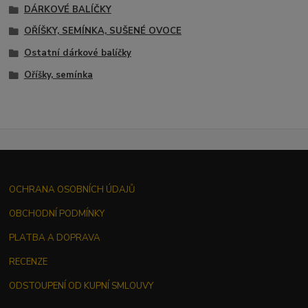
DÁRKOVÉ BALÍČKY
OŘÍŠKY, SEMÍNKA, SUŠENÉ OVOCE
Ostatní dárkové balíčky
Oříšky, semínka
OCHRANA OSOBNÍCH ÚDAJŮ
OBCHODNÍ PODMÍNKY
PLATBA A DOPRAVA
RECENZE
ODSTOUPENÍ OD KUPNÍ SMLOUVY