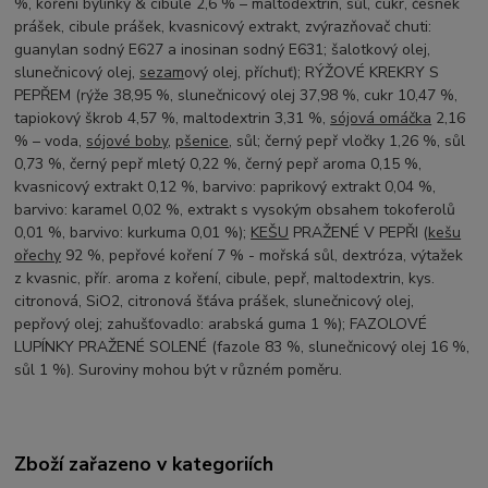
%, koření bylinky & cibule 2,6 % – maltodextrin, sůl, cukr, česnek
prášek, cibule prášek, kvasnicový extrakt, zvýrazňovač chuti:
guanylan sodný E627 a inosinan sodný E631; šalotkový olej,
slunečnicový olej,
sezam
ový olej, příchuť); RÝŽOVÉ KREKRY S
PEPŘEM (rýže 38,95 %, slunečnicový olej 37,98 %, cukr 10,47 %,
tapiokový škrob 4,57 %, maltodextrin 3,31 %,
sójová omáčka
2,16
% – voda,
sójové boby
,
pšenice
, sůl; černý pepř vločky 1,26 %, sůl
0,73 %, černý pepř mletý 0,22 %, černý pepř aroma 0,15 %,
kvasnicový extrakt 0,12 %, barvivo: paprikový extrakt 0,04 %,
barvivo: karamel 0,02 %, extrakt s vysokým obsahem tokoferolů
0,01 %, barvivo: kurkuma 0,01 %);
KEŠU
PRAŽENÉ V PEPŘI (
kešu
ořechy
92 %, pepřové koření 7 % - mořská sůl, dextróza, výtažek
z kvasnic, přír. aroma z koření, cibule, pepř, maltodextrin, kys.
citronová, SiO2, citronová šťáva prášek, slunečnicový olej,
pepřový olej; zahušťovadlo: arabská guma 1 %); FAZOLOVÉ
LUPÍNKY PRAŽENÉ SOLENÉ (fazole 83 %, slunečnicový olej 16 %,
sůl 1 %). Suroviny mohou být v různém poměru.
Zboží zařazeno v kategoriích