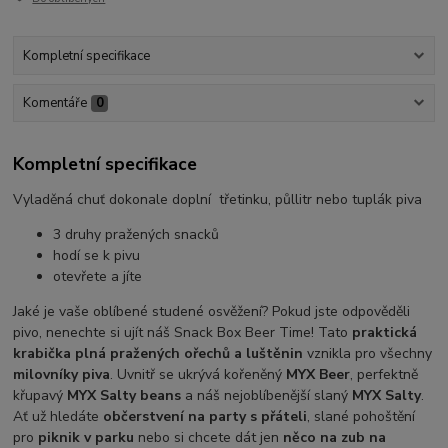
Kompletní specifikace
Komentáře
0
Kompletní specifikace
Vyladěná chuť dokonale doplní třetinku, půllitr nebo tuplák piva
3 druhy pražených snacků
hodí se k pivu
otevřete a jíte
Jaké je vaše oblíbené studené osvěžení? Pokud jste odpověděli
pivo, nenechte si ujít náš Snack Box Beer Time! Tato
praktická
krabička plná pražených ořechů a luštěnin
vznikla pro všechny
milovníky piva
. Uvnitř se ukrývá kořeněný
MYX Beer
, perfektně
křupavý
MYX Salty beans
a náš nejoblíbenější slaný
MYX Salty
.
Ať už hledáte
občerstvení na party s přáteli
, slané pohoštění
pro
piknik v parku
nebo si chcete dát jen
něco na zub na