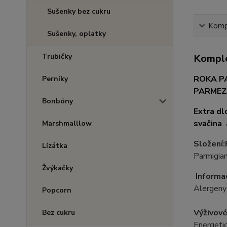
Sušenky bez cukru
Kompl
Sušenky, oplatky
Trubičky
Komple
ROKA P
Perníky
PARME
Bonbóny
Extra dl
svačina 
Marshmalllow
Složení:
Lízátka
Parmigia
Žvýkačky
Informac
Alergeny
Popcorn
Výživové
Bez cukru
Energeti