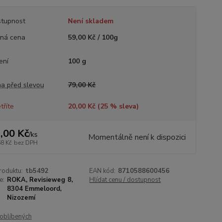
tupnost
Není skladem
ná cena
59,00 Kč / 100g
ení
100 g
a před slevou
79,00 Kč
tříte
20,00 Kč (
25
% sleva)
,00 Kč
/
ks
Momentálně není k dispozici
68 Kč
bez DPH
roduktu:
tb5492
EAN kód:
8710588600456
e:
ROKA, Revisieweg 8,
Hlídat cenu / dostupnost
8304 Emmeloord,
Nizozemí
oblíbených