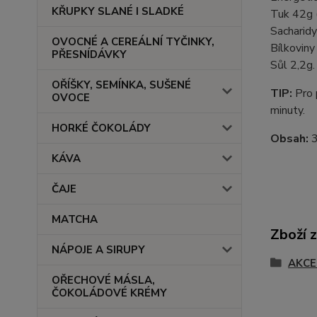
KŘUPKY SLANÉ I SLADKÉ
Tuk 42g 
Sacharidy
OVOCNÉ A CEREÁLNÍ TYČINKY,
Bílkovin
PŘESNÍDÁVKY
Sůl 2,2g.
OŘÍŠKY, SEMÍNKA, SUŠENÉ
TIP:
Pro 
OVOCE
minuty.
HORKÉ ČOKOLÁDY
Obsah:
3
KÁVA
ČAJE
MATCHA
Zboží 
NÁPOJE A SIRUPY
AKCE
OŘECHOVÉ MÁSLA,
ČOKOLÁDOVÉ KRÉMY