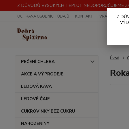
Z DŮVODŮ VYSOKÝCH TEPLOT NEDOPORUČUJEME ZA
OCHRANA OSOBNÍCH ÚDAJŮ
KONTAKT
VRÁCENÍ ZBOŽÍ
Z DŮ
VÝD
Úvod
PEČENÍ CHLEBA
Roka
AKCE A VÝPRODEJE
LEDOVÁ KÁVA
LEDOVÉ ČAJE
CUKROVINKY BEZ CUKRU
NAROZENINY