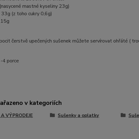
(nasycené mastné kyseliny 23g)
 33g (z toho cukry 0,6g)
y 15g
pocit čerstvě upečených sušenek můžete servírovat ohřáté ( tr
-4 porce
zařazeno v kategoriích
 A VÝPRODEJE
Sušenky a oplatky
Suše