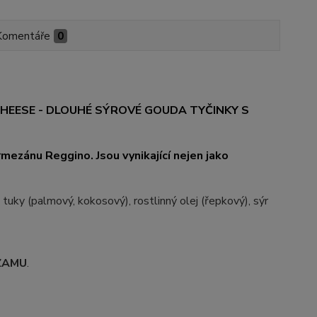
Komentáře
0
HEESE - DLOUHÉ SÝROVÉ GOUDA TYČINKY S
mezánu Reggino. Jsou vynikající nejen jako
é tuky (palmový, kokosový), rostlinný olej (řepkový), sýr
ZAMU
.