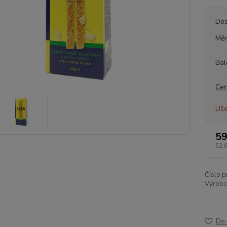
Dos
Měr
Bal
Cen
Uše
59
52,
Číslo p
Výrobc
Do 