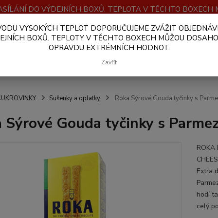
SÍLÁNÍ DO VÝDEJNÍCH BOXŮ. TEPLOTA V TĚCHTO BOXEC
VODU VYSOKÝCH TEPLOT DOPORUČUJEME ZVÁŽIT OBJEDNÁV
OBCHODNÍ PODMÍNKY
PLATBA A DOPRAVA
VELKOOBCHOD
EJNÍCH BOXŮ. TEPLOTY V TĚCHTO BOXECH MŮŽOU DOSAH
OPRAVDU EXTRÉMNÍCH HODNOT.
Hledat
Zavřít
CUKROVINKY
Sušenky a oplatky
Roka Sýrové Gouda tyčinky s Par
 Sýrové Gouda tyčinky s Parm
ROKA 
CHEES
Extra 
Parmez
hodí t
celý p