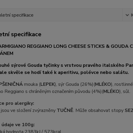
etní specifikace
tní specifikace
ARMIGIANO REGGIANO LONG CHEESE STICKS & GOUDA C
ZÁNEM
ouhé sýrové Gouda tyčinky s vrstvou pravého italského Par
ale skvěle se hodí také k aperitivu, polévce nebo salátu.
PŠENIČNÁ
mouka (
LEPEK
), sýr Gouda (26%)(
MLÉKO
), rostlinn
no Reggiano s chráněným označením původu (4%)(
MLÉKO
), sůl.
e pro alergiky:
 jsou ve složení zvýrazněny
TUČNĚ
. Může obsahovat stopy
SE
 údaje ve 100g:
cká hodnota 2383kJ / 573kcal