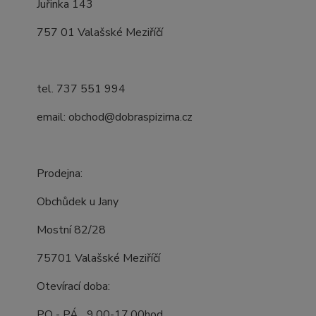
Juřinka 143
757 01 Valašské Meziříčí
tel. 737 551 994
email: obchod@dobraspizirna.cz
Prodejna:
Obchůdek u Jany
Mostní 82/28
75701 Valašské Meziříčí
Otevírací doba:
PO - PÁ 9,00-17,00hod