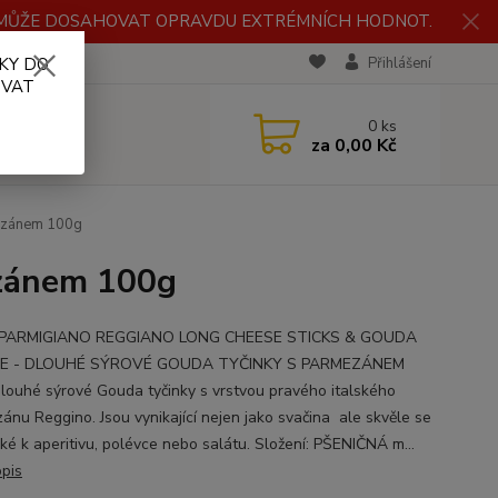
H MŮŽE DOSAHOVAT OPRAVDU EXTRÉMNÍCH HODNOT.
KY DO
RECENZE
Přihlášení
OVAT
0
ks
za
0,00 Kč
mezánem 100g
ezánem 100g
PARMIGIANO REGGIANO LONG CHEESE STICKS & GOUDA
E - DLOUHÉ SÝROVÉ GOUDA TYČINKY S PARMEZÁNEM
dlouhé sýrové Gouda tyčinky s vrstvou pravého italského
ánu Reggino. Jsou vynikající nejen jako svačina ale skvěle se
aké k aperitivu, polévce nebo salátu. Složení: PŠENIČNÁ m...
opis