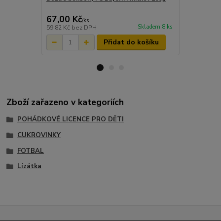
čokolády 10
67,00 Kč
170,00 K
/
ks
Skladem 8 ks
59,82 Kč
bez DPH
151,79 Kč
be
Přidat do košíku
Zboží zařazeno v kategoriích
POHÁDKOVÉ LICENCE PRO DĚTI
CUKROVINKY
FOTBAL
Lízátka