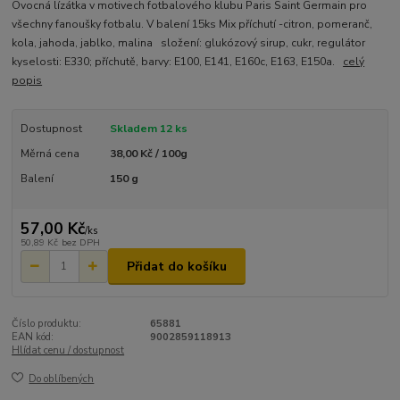
Ovocná lízátka v motivech fotbalového klubu Paris Saint Germain pro
všechny fanoušky fotbalu. V balení 15ks Mix příchutí -citron, pomeranč,
kola, jahoda, jablko, malina složení: glukózový sirup, cukr, regulátor
kyselosti: E330; příchutě, barvy: E100, E141, E160c, E163, E150a.
celý
popis
Dostupnost
Skladem 12 ks
Měrná cena
38,00 Kč / 100g
Balení
150 g
57,00 Kč
/
ks
50,89 Kč
bez DPH
Přidat do košíku
Číslo produktu:
65881
EAN kód:
9002859118913
Hlídat cenu / dostupnost
Do oblíbených