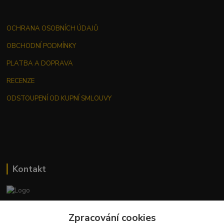
OCHRANA OSOBNÍCH ÚDAJŮ
OBCHODNÍ PODMÍNKY
PLATBA A DOPRAVA
RECENZE
ODSTOUPENÍ OD KUPNÍ SMLOUVY
Kontakt
Jana Malá
Zpracování cookies
+420 737 551 994