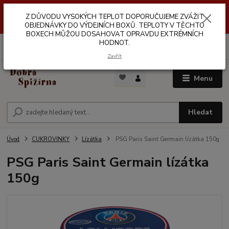
Z DŮVODŮ VYSOKÝCH TEPLOT NEDOPORUČUJEME ZASÍLÁNÍ DO
Z DŮVODU VYSOKÝCH TEPLOT DOPORUČUJEME ZVÁŽIT
VÝDEJNÍCH BOXŮ. TEPLOTA V TĚCHTO BOXECH MŮŽE DOSAHOVAT
OPRAVDU EXTRÉMNÍCH HODNOT.
OBJEDNÁVKY DO VÝDEJNÍCH BOXŮ. TEPLOTY V TĚCHTO
BOXECH MŮŽOU DOSAHOVAT OPRAVDU EXTRÉMNÍCH
HODNOT.
0
ks
za
0,00 Kč
Zavřít
Menu
Hledat
Úvod
CUKROVINKY
Lízátka
PSG Paris Saint Germain lízátka 150g
PSG Paris Saint Germain lízátka
150g