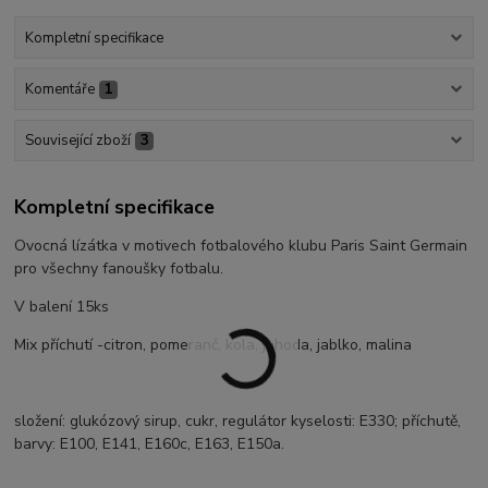
Kompletní specifikace
Komentáře
1
Související zboží
3
Kompletní specifikace
Ovocná lízátka v motivech fotbalového klubu Paris Saint Germain
pro všechny fanoušky fotbalu.
V balení 15ks
Mix příchutí -citron, pomeranč, kola, jahoda, jablko, malina
složení: glukózový sirup, cukr, regulátor kyselosti: E330; příchutě,
barvy: E100, E141, E160c, E163, E150a.