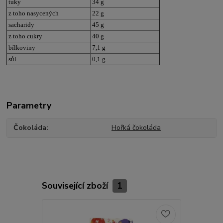
tuky
34 g
z toho nasycených
22 g
sacharidy
45 g
z toho cukry
40 g
bílkoviny
7,1 g
sůl
0,1 g
Parametry
Čokoláda
Hořká čokoláda
Související zboží
1