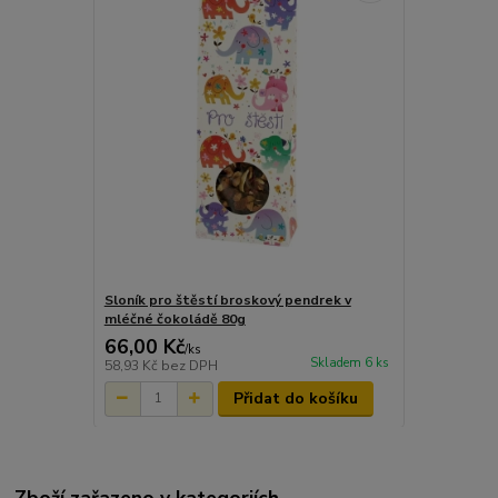
Sloník pro štěstí broskový pendrek v
mléčné čokoládě 80g
66,00 Kč
/
ks
Skladem 6 ks
58,93 Kč
bez DPH
Přidat do košíku
Zboží zařazeno v kategoriích