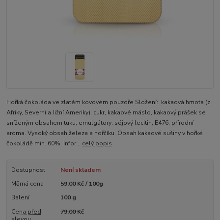
Hořká čokoláda ve zlatém kovovém pouzdře Složení: kakaová hmota (z
Afriky, Severní a Jižní Ameriky), cukr, kakaové máslo, kakaový prášek se
sníženým obsahem tuku, emulgátory: sójový lecitin, E476, přírodní
aroma. Vysoký obsah železa a hořčíku. Obsah kakaové sušiny v hořké
čokoládě min. 60%. Infor...
celý popis
Dostupnost
Není skladem
Měrná cena
59,00 Kč / 100g
Balení
100 g
Cena před
79,00 Kč
slevou