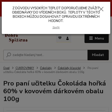
Z DŮVODŮ VYSOKÝCH TEPLOT NEDOPORUČUJEME ZASÍLÁNÍ DO
Z DŮVODU VYSOKÝCH TEPLOT DOPORUČUJEME ZVÁŽIT
VÝDEJNÍCH BOXŮ. TEPLOTA V TĚCHTO BOXECH MŮŽE DOSAHOVAT
OPRAVDU EXTRÉMNÍCH HODNOT.
OBJEDNÁVKY DO VÝDEJNÍCH BOXŮ. TEPLOTY V TĚCHTO
BOXECH MŮŽOU DOSAHOVAT OPRAVDU EXTRÉMNÍCH
HODNOT.
0
ks
za
0,00 Kč
Zavřít
Menu
Hledat
Úvod
CUKROVINKY
Čokolády
Čokolády klasické
Pro paní
učitelku Čokoláda hořká 60% v kovovém dárkovém obalu 100g
Pro paní učitelku Čokoláda hořká
60% v kovovém dárkovém obalu
100g