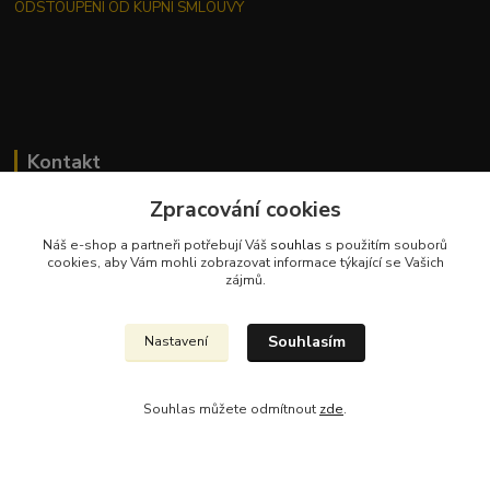
ODSTOUPENÍ OD KUPNÍ SMLOUVY
Kontakt
Zpracování cookies
Náš e-shop a partneři potřebují Váš
souhlas
s použitím souborů
cookies, aby Vám mohli zobrazovat informace týkající se Vašich
zájmů.
Jana Malá
+420 737 551 994
Souhlasím
Nastavení
po - pá 9.00 -17.00 hod
obchod@dobraspizirna.cz
Souhlas můžete odmítnout
zde
.