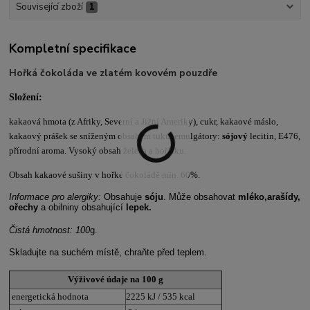
Související zboží
1
Kompletní specifikace
Hořká čokoláda ve zlatém kovovém pouzdře
Složení:
kakaová hmota (z Afriky, Severní a Jižní Ameriky), cukr, kakaové máslo,
kakaový prášek se sníženým obsahem tuku, emulgátory:
sójový
lecitin, E476,
přírodní aroma. Vysoký obsah železa a hořčíku.
Obsah kakaové sušiny v hořké čokoládě min. 60%.
Informace pro alergiky:
Obsahuje
sóju
. Může obsahovat
mléko,
arašídy,
ořechy
a obilniny obsahující
lepek.
Čistá hmotnost: 100
g.
Skladujte na suchém místě, chraňte před teplem.
Výživové údaje na 100 g
energetická hodnota
2225 kJ / 535 kcal