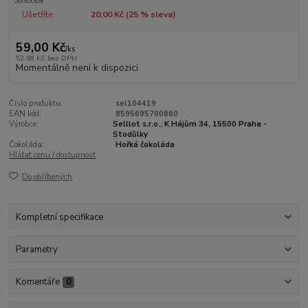
Ušetříte
20,00 Kč (
25
% sleva)
59,00 Kč
/
ks
52,68 Kč
bez DPH
Momentálně není k dispozici
Číslo produktu:
sel104419
EAN kód:
8595695700660
Výrobce:
Selllot s.r.o., K Hájům 34, 15500 Praha -
Stodůlky
Čokoláda:
Hořká čokoláda
Hlídat cenu / dostupnost
Do oblíbených
Kompletní specifikace
Parametry
Komentáře
0