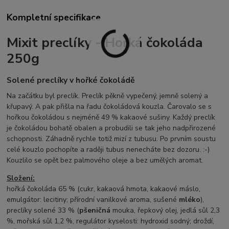
Kompletní specifikace
Mixit preclíky - Hořká čokoláda
250g
Solené preclíky v hořké čokoládě
Na začátku byl preclík. Preclík pěkně vypečený, jemně solený a
křupavý. A pak přišla na řadu čokoládová kouzla. Čarovalo se s
hořkou čokoládou s nejméně 49 % kakaové sušiny. Každý preclík
je čokoládou bohatě obalen a probudili se tak jeho nadpřirozené
schopnosti. Záhadně rychle totiž mizí z tubusu. Po prvním soustu
celé kouzlo pochopíte a raději tubus nenecháte bez dozoru. :-)
Kouzlilo se opět bez palmového oleje a bez umělých aromat.
Složení:
hořká čokoláda 65 % (cukr, kakaová hmota, kakaové máslo,
emulgátor: lecitiny; přírodní vanilkové aroma, sušené
mléko
),
preclíky solené 33 % (
pšeničná
mouka, řepkový olej, jedlá sůl 2,3
%, mořská sůl 1,2 %, regulátor kyselosti: hydroxid sodný; droždí,