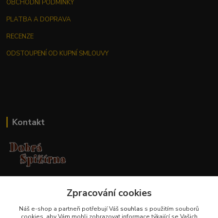
OBCHODNÍ PODMÍNKY
PLATBA A DOPRAVA
RECENZE
ODSTOUPENÍ OD KUPNÍ SMLOUVY
Kontakt
Jana Malá
Zpracování cookies
+420 737 551 994
po - pá 9.00 -17.00 hod
Náš e-shop a partneři potřebují Váš
souhlas
s použitím souborů
cookies, aby Vám mohli zobrazovat informace týkající se Vašich