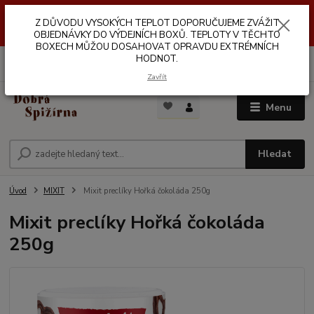
Z DŮVODŮ VYSOKÝCH TEPLOT NEDOPORUČUJEME ZASÍLÁNÍ DO
Z DŮVODU VYSOKÝCH TEPLOT DOPORUČUJEME ZVÁŽIT
VÝDEJNÍCH BOXŮ. TEPLOTA V TĚCHTO BOXECH MŮŽE DOSAHOVAT
OPRAVDU EXTRÉMNÍCH HODNOT.
OBJEDNÁVKY DO VÝDEJNÍCH BOXŮ. TEPLOTY V TĚCHTO
BOXECH MŮŽOU DOSAHOVAT OPRAVDU EXTRÉMNÍCH
HODNOT.
0
ks
za
0,00 Kč
Zavřít
Menu
Hledat
Úvod
MIXIT
Mixit preclíky Hořká čokoláda 250g
Mixit preclíky Hořká čokoláda
250g