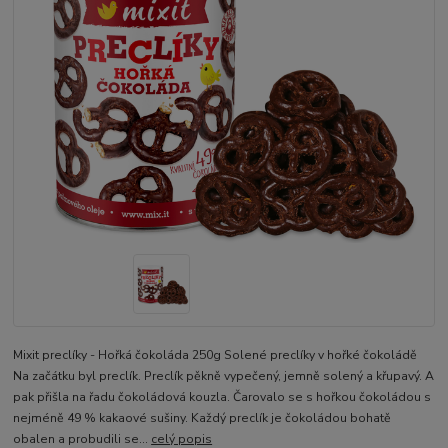
Mixit preclíky - Hořká čokoláda 250g Solené preclíky v hořké čokoládě
Na začátku byl preclík. Preclík pěkně vypečený, jemně solený a křupavý. A
pak přišla na řadu čokoládová kouzla. Čarovalo se s hořkou čokoládou s
nejméně 49 % kakaové sušiny. Každý preclík je čokoládou bohatě
obalen a probudili se...
celý popis