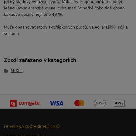
ječný
sladový výtažek, kypřící látka: hydrogenuhličitan sodný),
leštící látka: arabská guma; cukr, med. V hořké čokoládě obsah
kakaové sušiny nejméně 49 %.
Může obsahovat stopy skořápkových plodů, vajec, arašídů, sóji a
sezamu.
Zboží zařazeno v kategoriích
MIXIT
OCHRANA OSOBNÍCH ÚDAJŮ