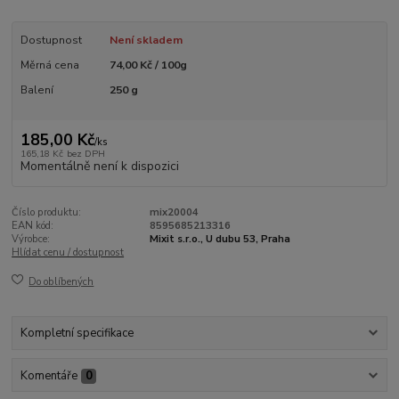
Dostupnost
Není skladem
Měrná cena
74,00 Kč / 100g
Balení
250 g
185,00 Kč
/
ks
165,18 Kč
bez DPH
Momentálně není k dispozici
Číslo produktu:
mix20004
EAN kód:
8595685213316
Výrobce:
Mixit s.r.o., U dubu 53, Praha
Hlídat cenu / dostupnost
Do oblíbených
Kompletní specifikace
Komentáře
0