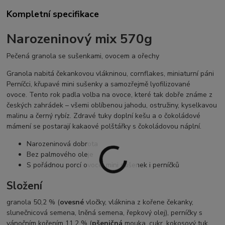
Kompletní specifikace
Narozeninový mix 570g
Pečená granola se sušenkami, ovocem a ořechy
Granola nabitá čekankovou vlákninou, cornflakes, miniaturní páni
Perníčci, křupavé mini sušenky a samozřejmě lyofilizované
ovoce.
Tento rok padla volba na ovoce, které tak dobře známe z
českých zahrádek – všemi oblíbenou jahodu, ostružiny, kyselkavou
malinu a černý rybíz. Zdravé tuky doplní kešu a o čokoládové
mámení se postarají kakaové polštářky s čokoládovou náplní.
Narozeninová dobrota
Bez palmového oleje
S pořádnou porcí ovoce, mini sušenek i perníčků
Složení
granola 50,2 % (
ovesné
vločky, vláknina z kořene čekanky,
slunečnicová semena, lněná semena, řepkový olej), perníčky s
vánočním kořením 11,2 % (
pšeničná
mouka, cukr, kokosový tuk,