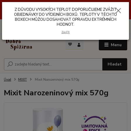
Z DŮVODŮ VYSOKÝCH TEPLOT NEDOPORUČUJEME ZASÍLÁNÍ DO
Z DŮVODU VYSOKÝCH TEPLOT DOPORUČUJEME ZVÁŽIT
VÝDEJNÍCH BOXŮ. TEPLOTA V TĚCHTO BOXECH MŮŽE DOSAHOVAT
OPRAVDU EXTRÉMNÍCH HODNOT.
OBJEDNÁVKY DO VÝDEJNÍCH BOXŮ. TEPLOTY V TĚCHTO
BOXECH MŮŽOU DOSAHOVAT OPRAVDU EXTRÉMNÍCH
HODNOT.
0
ks
za
0,00 Kč
Zavřít
Menu
Hledat
Úvod
MIXIT
Mixit Narozeninový mix 570g
Mixit Narozeninový mix 570g