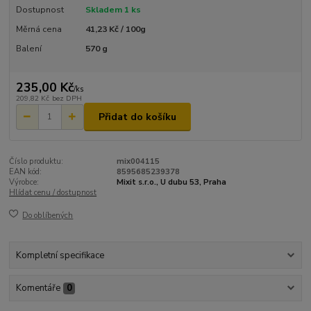
Dostupnost
Skladem 1 ks
Měrná cena
41,23 Kč / 100g
Balení
570 g
235,00 Kč
/
ks
209,82 Kč
bez DPH
Přidat do košíku
Číslo produktu:
mix004115
EAN kód:
8595685239378
Výrobce:
Mixit s.r.o., U dubu 53, Praha
Hlídat cenu / dostupnost
Do oblíbených
Kompletní specifikace
Komentáře
0