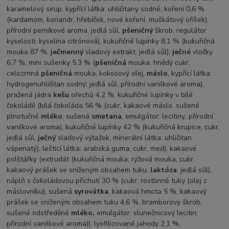
karamelový sirup, kypřící látka: uhličitany sodné; koření 0,6 %
(kardamom, koriandr, hřebíček, nové koření, muškátový oříšek),
přírodní perníkové aroma, jedlá sůl,
pšeničný
škrob, regulátor
kyselosti: kyselina citrónová), kukuřičné lupínky 8,1 % (kukuřičná
mouka 87 %,
ječmenný
sladový extrakt, jedlá sůl),
ječné
vločky
6,7 %, mini sušenky 5,3 % (
pšeničná
mouka, hnědý cukr,
celozrnná
pšeničná
mouka, kokosový olej,
máslo
, kypřící látka:
hydrogenuhličitan sodný; jedlá sůl, přírodní vanilkové aroma),
pražená jádra
kešu
ořechů 4,2 %, kukuřičné lupínky v bílé
čokoládě (bílá čokoláda 56 % (cukr, kakaové máslo, sušené
plnotučné
mléko
, sušená
smetana
, emulgátor: lecitiny; přírodní
vanilkové aroma), kukuřičné lupínky 42 % (kukuřičná krupice, cukr,
jedlá sůl,
ječný
sladový výtažek, minerální látka: uhličitan
vápenatý), lešticí látka: arabská guma; cukr, med), kakaové
polštářky (extrudát (kukuřičná mouka, rýžová mouka, cukr,
kakaový prášek se sníženým obsahem tuku,
laktóza
, jedlá sůl),
náplň s čokoládovou příchutí 30 % (cukr, rostlinné tuky (olej z
máslovníku), sušená
syrovátka
, kakaová hmota 5 %, kakaový
prášek se sníženým obsahem tuku 4,6 %, bramborový škrob,
sušené odstředěné
mléko
,
emulgátor: slunečnicový lecitin;
přírodní vanilkové aroma)), lyofilizované jahody 2,1 %,