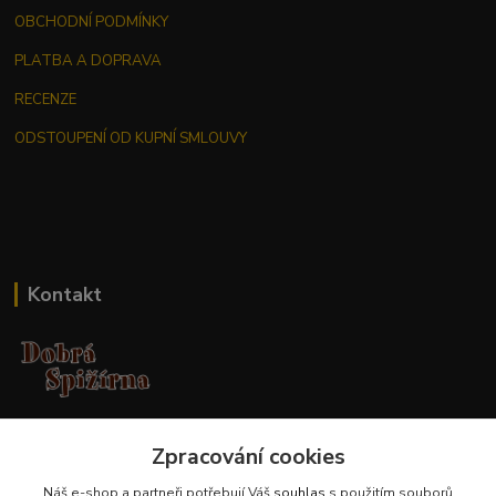
OBCHODNÍ PODMÍNKY
PLATBA A DOPRAVA
RECENZE
ODSTOUPENÍ OD KUPNÍ SMLOUVY
Kontakt
Jana Malá
+420 737 551 994
Zpracování cookies
po - pá 9.00 -17.00 hod
Náš e-shop a partneři potřebují Váš
souhlas
s použitím souborů