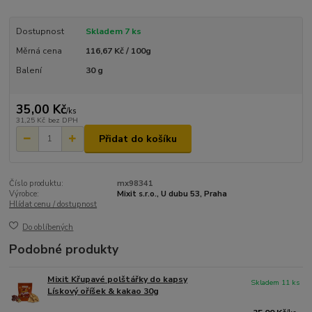
Dostupnost
Skladem 7 ks
Měrná cena
116,67 Kč / 100g
Balení
30 g
35,00 Kč
/
ks
31,25 Kč
bez DPH
Přidat do košíku
Číslo produktu:
mx98341
Výrobce:
Mixit s.r.o., U dubu 53, Praha
Hlídat cenu / dostupnost
Do oblíbených
Podobné produkty
Mixit Křupavé polštářky do kapsy
Skladem 11 ks
Lískový oříšek & kakao 30g