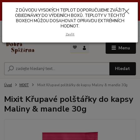
Z DŮVODŮ VYSOKÝCH TEPLOT NEDOPORUČUJEME ZASÍLÁNÍ DO
Z DŮVODU VYSOKÝCH TEPLOT DOPORUČUJEME ZVÁŽIT
VÝDEJNÍCH BOXŮ. TEPLOTA V TĚCHTO BOXECH MŮŽE DOSAHOVAT
OPRAVDU EXTRÉMNÍCH HODNOT.
OBJEDNÁVKY DO VÝDEJNÍCH BOXŮ. TEPLOTY V TĚCHTO
BOXECH MŮŽOU DOSAHOVAT OPRAVDU EXTRÉMNÍCH
HODNOT.
0
ks
za
0,00 Kč
Zavřít
Menu
Hledat
Úvod
MIXIT
Mixit Křupavé polštářky do kapsy Maliny & mandle 30g
Mixit Křupavé polštářky do kapsy
Maliny & mandle 30g