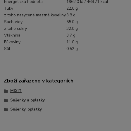
Energetická hodnota
1962.0 kJ / 468.71 kcal
Tuky
22.0 g
z toho nasycené mastné kyseliny
3.8 g
Sacharidy
55.0 g
z toho cukry
32.0 g
Vláknina
3.7 g
Bílkoviny
11.0 g
Sůl
0.52 g
Zboží zařazeno v kategoriích
MIXIT
Sušenky a oplatky
Sušenky, oplatky