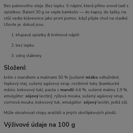
Bez palmového oleje. Bez lepku. S náplní, která přímo snově ladí s
oplatkou. Balení 30 g se vejde kamkoliv — do kapsy, do tašky, na
stůl vedle klávesnice jako první pomoc, když přijde chuť na sladké.
Ulovte je, dokud jsou.
křupavá oplatky & krémová náplň
bez lepku
zdroj vlákniny
Složení:
krém s mandlemi a malinami 50 % [sušené
mléko
odtučněné,
řepkový olej, sušený agávový sirup, rostlinné tuky (bambucké
máslo, kokosový tuk), pasta z
mandlí
4,6 %, sušené maliny 1,9 %,
emulgátor:
sójový
lecitin], rýžová mouka, sušený agávový sirup,
cizrnová mouka, kokosový tuk, emulgátor:
sójový
lecitin; jedlá sůl.
Může obsahovat stopy arašídů a jiných skořápkových plodů.
Výživové údaje na 100 g