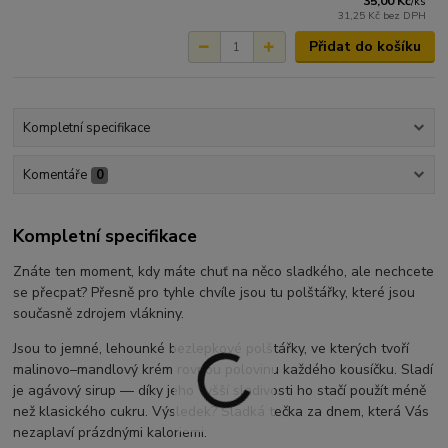
35,00 Kč
/
ks
31,25 Kč
bez DPH
Přidat do košíku
Kompletní specifikace
Komentáře
0
Kompletní specifikace
Znáte ten moment, kdy máte chuť na něco sladkého, ale nechcete
se přecpat? Přesně pro tyhle chvíle jsou tu polštářky, které jsou
současně zdrojem vlákniny.
Jsou to jemné, lehounké bezlepkové polštářky, ve kterých tvoří
malinovo–mandlový krém rovnou polovinu každého kousíčku. Sladí
je agávový sirup — díky jeho vyšší sladivosti ho stačí použít méně
než klasického cukru. Výsledek? Sladká tečka za dnem, která Vás
nezaplaví prázdnými kaloriemi.