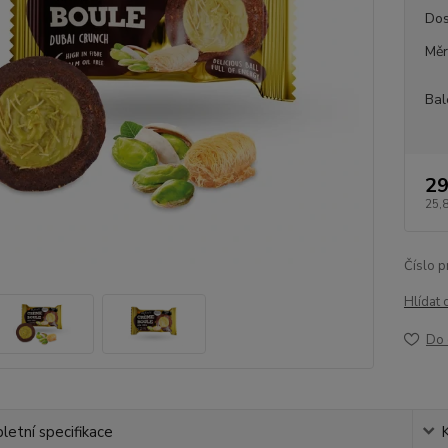
Dos
Měr
Bal
29
25,
Číslo p
Hlídat 
Do 
etní specifikace