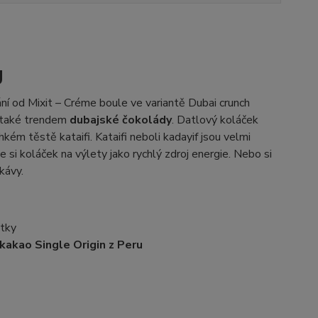
g
ní od Mixit – Créme boule ve variantě Dubai crunch
a také trendem
dubajské čokolády
. Datlový koláček
m těstě kataifi. Kataifi neboli kadayif jsou velmi
 si koláček na výlety jako rychlý zdroj energie. Nebo si
kávy.
átky
 kakao Single Origin z Peru