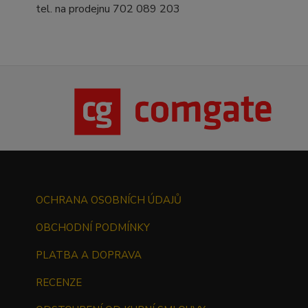
tel. na prodejnu 702 089 203
OCHRANA OSOBNÍCH ÚDAJŮ
OBCHODNÍ PODMÍNKY
PLATBA A DOPRAVA
RECENZE