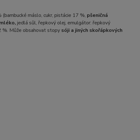
 (bambucké máslo, cukr, pistácie 17 %,
pšeničná
mléko,
jedlá sůl, řepkový olej, emulgátor: řepkový
2 %. Může obsahovat stopy
sóji a jiných skořápkových