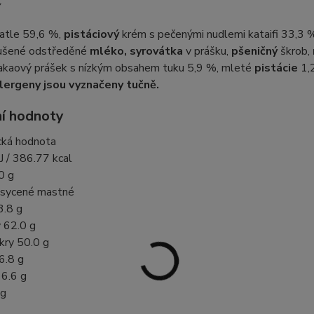
í
atle 59,6 %,
pistáciový
krém s pečenými nudlemi kataifi 33,3 %
ušené odstředěné
mléko, syrovátka
v prášku,
pšeničný
škrob,
 kakaový prášek s nízkým obsahem tuku 5,9 %, mleté
pistácie
1,
lergeny jsou vyznačeny tučně.
ní hodnoty
cká hodnota
J / 386.77 kcal
0 g
asycené mastné
3.8 g
y 62.0 g
kry 50.0 g
6.8 g
 6.6 g
 g