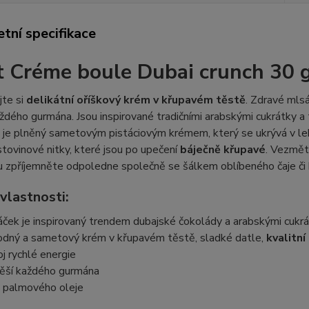
tní specifikace
t Créme boule Dubai crunch 30 
jte si
delikátní oříškový krém v křupavém těstě
. Zdravé mlsá
ždého gurmána. Jsou inspirované tradičními arabskými cukrátky 
je plněný sametovým pistáciovým krémem, který se ukrývá v lehké
tovinové nitky, které jsou po upečení
báječně křupavé
. Vezměte
 zpříjemněte odpoledne společně se šálkem oblíbeného čaje či 
vlastnosti:
áček je inspirovaný trendem dubajské čokolády a arabskými cukr
odný a sametový krém v křupavém těstě, sladké datle,
kvalitní
oj rychlé energie
ěší každého gurmána
 palmového oleje