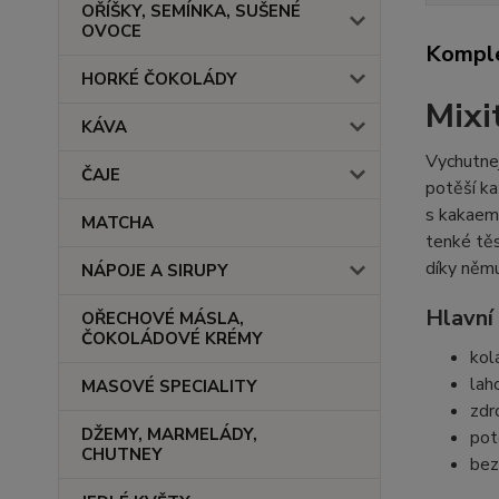
OŘÍŠKY, SEMÍNKA, SUŠENÉ
OVOCE
Komple
HORKÉ ČOKOLÁDY
Mixi
KÁVA
Vychutne
ČAJE
potěší ka
s kakaem 
MATCHA
tenké těs
díky němu
NÁPOJE A SIRUPY
Hlavní 
OŘECHOVÉ MÁSLA,
ČOKOLÁDOVÉ KRÉMY
kol
lah
MASOVÉ SPECIALITY
zdr
DŽEMY, MARMELÁDY,
pot
CHUTNEY
bez