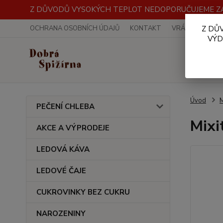
Z DŮVODŮ VYSOKÝCH TEPLOT NEDOPORUČUJEME ZA
OCHRANA OSOBNÍCH ÚDAJŮ
KONTAKT
VRÁCENÍ ZBOŽÍ
Z DŮ
VÝD
Úvod
M
PEČENÍ CHLEBA
Mixi
AKCE A VÝPRODEJE
LEDOVÁ KÁVA
LEDOVÉ ČAJE
CUKROVINKY BEZ CUKRU
NAROZENINY