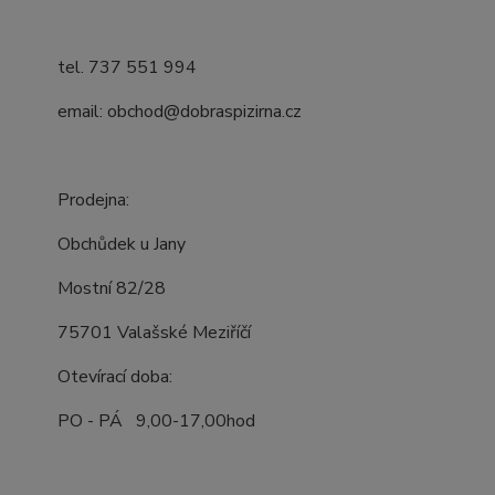
tel. 737 551 994
email: obchod@dobraspizirna.cz
Prodejna:
Obchůdek u Jany
Mostní 82/28
75701 Valašské Meziříčí
Otevírací doba:
PO - PÁ 9,00-17,00hod