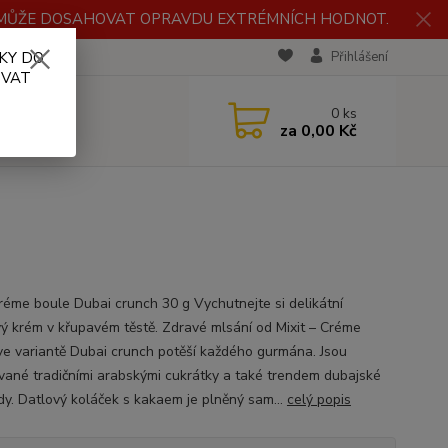
H MŮŽE DOSAHOVAT OPRAVDU EXTRÉMNÍCH HODNOT.
KY DO
RECENZE
Přihlášení
OVAT
0
ks
za
0,00 Kč
Créme boule Dubai crunch 30 g Vychutnejte si delikátní
vý krém v křupavém těstě. Zdravé mlsání od Mixit – Créme
ve variantě Dubai crunch potěší každého gurmána. Jsou
ované tradičními arabskými cukrátky a také trendem dubajské
dy. Datlový koláček s kakaem je plněný sam...
celý popis