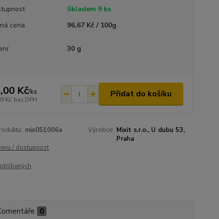
tupnost
Skladem 9 ks
ná cena
96,67 Kč / 100g
ení
30 g
,00 Kč
/
ks
Přidat do košíku
89 Kč
bez DPH
roduktu:
mix051006a
Výrobce:
Mixit s.r.o., U dubu 53,
Praha
cenu / dostupnost
oblíbených
Komentáře
0