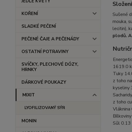
JEDLÉ KVĚTY
Složen
KOŘENÍ
Sušené d
mouka, s
SLADKÉ PEČENÍ
lecitin),
plodů. A
PEČENÉ ČAJE A PEČENÁDY
Nutrič
OSTATNÍ POTRAVINY
Energeti
SVÍČKY, PLECHOVÉ DÓZY,
1619.0 k
HRNKY
Tuky 14.
z toho n
DÁRKOVÉ POUKAZY
kyseliny 
Sacharid
MIXIT
z toho cu
LYOFILIZOVANÝ SÝR
Vláknina 
Bílkoviny
MONIN
Sůl 0.13