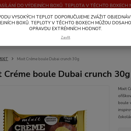
SÍLÁNÍ DO VÝDEJNÍCH BOXŮ. TEPLOTA V TĚCHTO BOXEC
VODU VYSOKÝCH TEPLOT DOPORUČUJEME ZVÁŽIT OBJEDNÁV
OBCHODNÍ PODMÍNKY
PLATBA A DOPRAVA
VELKOOBCHOD
EJNÍCH BOXŮ. TEPLOTY V TĚCHTO BOXECH MŮŽOU DOSAH
OPRAVDU EXTRÉMNÍCH HODNOT.
Hledat
Zavřít
IXIT
Mixit Créme boule Dubai crunch 30g
t Créme boule Dubai crunch 30g
Mixit 
oříško
boule 
inspir
čokolá