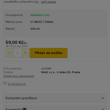
z kvalitního zeleného čaj...
celý popis
Dostupnost
Skladem 2 ks
Měrná cena
17,88 Kč / 100ml
Balení
330 ml
59,00 Kč
/
ks
48,76 Kč
bez DPH
Přidat do košíku
Číslo produktu:
mix580
Výrobce:
Mixit s.r.o., U dubu 53, Praha
Hlídat cenu / dostupnost
Do oblíbených
Kompletní specifikace
Komentáře
0