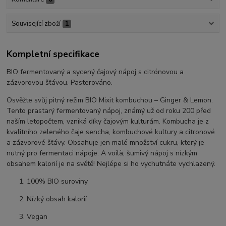
Související zboží
1
Kompletní specifikace
BIO fermentovaný a sycený čajový nápoj s citrónovou a
zázvorovou šťávou. Pasterováno.
Osvěžte svůj pitný režim BIO Mixit kombuchou – Ginger & Lemon.
Tento prastarý fermentovaný nápoj, známý už od roku 200 před
naším letopočtem, vzniká díky čajovým kulturám. Kombucha je z
kvalitního zeleného čaje sencha, kombuchové kultury a citronové
a zázvorové šťávy. Obsahuje jen malé množství cukru, který je
nutný pro fermentaci nápoje. A voilà, šumivý nápoj s nízkým
obsahem kalorií je na světě! Nejlépe si ho vychutnáte vychlazený.
100% BIO suroviny
Nízký obsah kalorií
Vegan