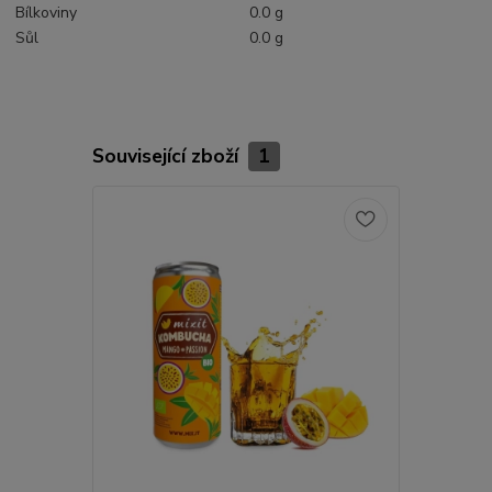
Bílkoviny
0.0 g
Sůl
0.0 g
Související zboží
1