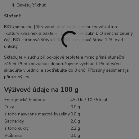
Osvěžující chuť
Složení:
BIO kombucha [filtrovaná pitná voda, kombuchová kultura
(kultury kvasinek a bakterií), BIO třtinový cukr, BIO sencha zelený
čaj], BIO citrónová šťáva 1 %, BIO zázvorová šťáva 1 %, oxid
uhličitý
Skladujte v suchu při pokojové teplotě a mimo přímé sluneční
záření. Před konzumací doporučujeme vychladit. Po otevření
skladujte v lednici a spotřebujte do 3 dnů. Případný sediment je
přirozený jev.
Výživové údaje na 100 g
Energetická hodnota
45.0 kJ / 10.75 kcal
Tuky
0.0 g
z toho nasycené mastné kyseliny
0.0 g
Sacharidy
2.6 g
z toho cukry
2.2 g
Vláknina
0.0 g