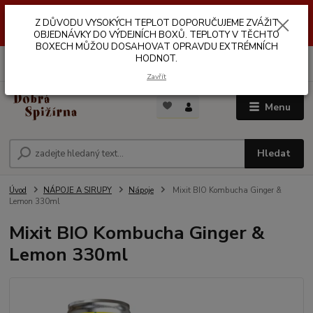
Z DŮVODŮ VYSOKÝCH TEPLOT NEDOPORUČUJEME ZASÍLÁNÍ DO
Z DŮVODU VYSOKÝCH TEPLOT DOPORUČUJEME ZVÁŽIT
VÝDEJNÍCH BOXŮ. TEPLOTA V TĚCHTO BOXECH MŮŽE DOSAHOVAT
OPRAVDU EXTRÉMNÍCH HODNOT.
OBJEDNÁVKY DO VÝDEJNÍCH BOXŮ. TEPLOTY V TĚCHTO
BOXECH MŮŽOU DOSAHOVAT OPRAVDU EXTRÉMNÍCH
HODNOT.
0
ks
za
0,00 Kč
Zavřít
Menu
Hledat
Úvod
NÁPOJE A SIRUPY
Nápoje
Mixit BIO Kombucha Ginger &
Lemon 330ml
Mixit BIO Kombucha Ginger &
Lemon 330ml