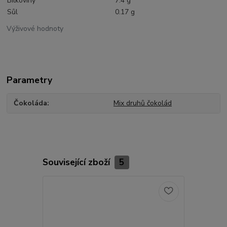
Bílkoviny
7.4 g
Sůl
0.17 g
Výživové hodnoty
Parametry
Čokoláda
Mix druhů čokolád
Související zboží
5