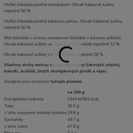
Hořká čokoláda plněná marcipánem
: Obsah kakaové sušiny
nejméně 50 %.
Hořká čokoláda plněná kakaovou pěnou
: Obsah kakaové sušiny
nejméně 50 %.
Bílá čokoláda s vrstvou smetanové čokolády s kávovou příchutí
:
Obsah kakaové sušiny ve smetanové čokoládě nejméně 33 %.
Obsah kakaové sušiny v bílé čokoládě nejméně 28 %.
Všechny druhy mohou obsahovat stopy lískových ořechů,
mandlí, arašídů, jiných skořápkových plodů a vajec.
Alergeny jsou označeny
tučným písmem
.
na 100 g
Energetická hodnota
2340 kJ/562 kcal
Tuky
36.3 g
z toho nasycené mastné kyseliny
19.8 g
Sacharidy
49.7 g
z toho cukry
47.9 g