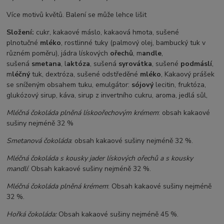
Více motivů květů. Balení se může lehce lišit
Složení:
cukr, kakaové máslo, kakaová hmota, sušené
plnotučné
mléko
, rostlinné tuky (palmový olej, bambucký tuk v
různém poměru), jádra lískových
ořechů
, m
andle
,
sušená
smetana
, l
aktóza
, sušená
syrovátka
, sušené
podmáslí
,
m
léčný
tuk, dextróza, sušené odstředěné
mléko
, Kakaový prášek
se sníženým obsahem tuku, emulgátor:
sójový
lecitin, fruktóza,
glukózový sirup, káva, sirup z invertního cukru, aroma, jedlá sůl,
Mléčná čokoláda plněná lískoořechovým krémem
: obsah kakaové
sušiny nejméně 32 %
Smetanová čokoláda
: obsah kakaové sušiny nejméně 32 %.
Mléčná čokoláda s kousky jader lískových ořechů a s kousky
mandlí
: Obsah kakaové sušiny nejméně 32 %.
Mléčná čokoláda plněná krémem
: Obsah kakaové sušiny nejméně
32 %.
Hořká čokoláda:
Obsah kakaové sušiny nejméně 45 %.