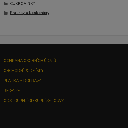
CUKROVINKY
Pralinky a bonboniéry
OCHRANA OSOBNÍCH ÚDAJŮ
OBCHODNÍ PODMÍNKY
PLATBA A DOPRAVA
RECENZE
ODSTOUPENÍ OD KUPNÍ SMLOUVY