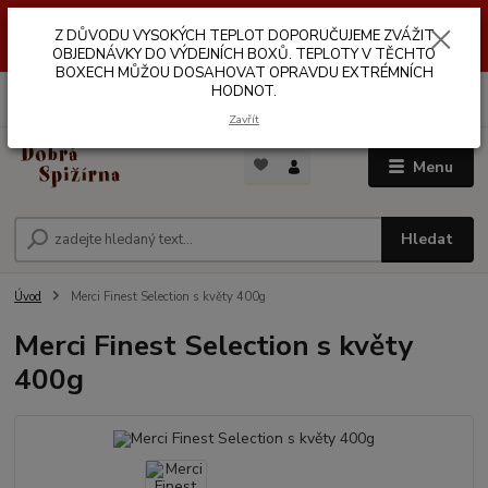
Z DŮVODŮ VYSOKÝCH TEPLOT NEDOPORUČUJEME ZASÍLÁNÍ DO
Z DŮVODU VYSOKÝCH TEPLOT DOPORUČUJEME ZVÁŽIT
VÝDEJNÍCH BOXŮ. TEPLOTA V TĚCHTO BOXECH MŮŽE DOSAHOVAT
OPRAVDU EXTRÉMNÍCH HODNOT.
OBJEDNÁVKY DO VÝDEJNÍCH BOXŮ. TEPLOTY V TĚCHTO
BOXECH MŮŽOU DOSAHOVAT OPRAVDU EXTRÉMNÍCH
HODNOT.
0
ks
za
0,00 Kč
Zavřít
Menu
Hledat
Úvod
Merci Finest Selection s květy 400g
Merci Finest Selection s květy
400g