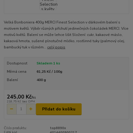
Velká Bonboniera 400g MERCI Finest Selection v dárkovém balení s
motivem květů. Výběr různých příchutí jedinečných čokoládek MERCI. Více
motivů květů. Balení se může lehce lišit Složení: cukr, kakaové máslo,
kakaová hmota, sušené plnotučné mléko, rostlinné tuky (palmový olej,
bambucký tuk v různém...
celý popis
Dostupnost
Skladem 1 ks
Měrná cena
61,25 Kč / 100g
Balení
400 g
245,00 Kč
/
ks
218,75 Kč
bez DPH
Přidat do košíku
Číslo produktu:
top8890x
EAN kód:
4014400900217