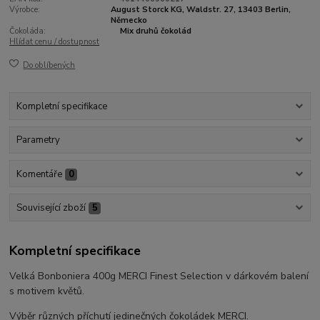
Výrobce:
August Storck KG, Waldstr. 27, 13403 Berlin,
Německo
Čokoláda:
Mix druhů čokolád
Hlídat cenu / dostupnost
Do oblíbených
Kompletní specifikace
Parametry
Komentáře
0
Související zboží
5
Kompletní specifikace
Velká Bonboniera 400g MERCI Finest Selection v dárkovém balení
s motivem květů.
Výběr různých příchutí jedinečných čokoládek MERCI.