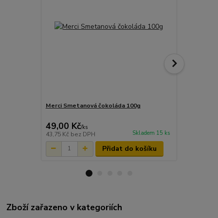
Merci Smetanová čokoláda 100g
Merci Čokol
49,00 Kč
49,00 Kč
/
ks
Skladem 15 ks
43,75 Kč
bez DPH
43,75 Kč
bez
Přidat do košíku
Zboží zařazeno v kategoriích