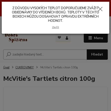
Z DŮVODŮ VYSOKÝCH TEPLOT NEDOPORUČUJEME ZASÍLÁNÍ DO
Z DŮVODU VYSOKÝCH TEPLOT DOPORUČUJEME ZVÁŽIT
VÝDEJNÍCH BOXŮ. TEPLOTA V TĚCHTO BOXECH MŮŽE DOSAHOVAT
OPRAVDU EXTRÉMNÍCH HODNOT.
OBJEDNÁVKY DO VÝDEJNÍCH BOXŮ. TEPLOTY V TĚCHTO
BOXECH MŮŽOU DOSAHOVAT OPRAVDU EXTRÉMNÍCH
HODNOT.
0
ks
za
0,00 Kč
Zavřít
Menu
Hledat
Úvod
CUKROVINKY
McVitie's Tartlets citron 100g
McVitie's Tartlets citron 100g