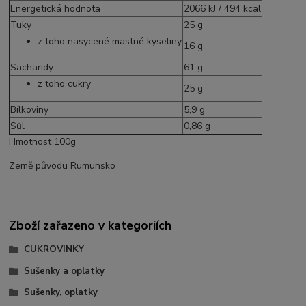
Energetická hodnota
2066 kJ / 494 kcal
Tuky
25 g
z toho nasycené mastné kyseliny
16 g
Sacharidy
61 g
z toho cukry
25 g
Bílkoviny
5,9 g
Sůl
0,86 g
Hmotnost 100g
Země původu Rumunsko
Zboží zařazeno v kategoriích
CUKROVINKY
Sušenky a oplatky
Sušenky, oplatky