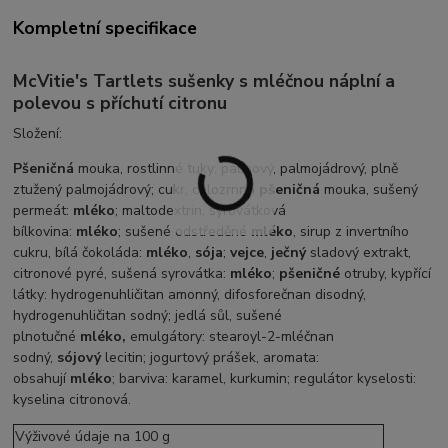
Kompletní specifikace
McVitie's Tartlets sušenky s mléčnou náplní a
polevou s příchutí citronu
Složení:
Pšeničná
mouka, rostlinné tuky: palmový, palmojádrový, plně
ztužený palmojádrový; cukr, celozrnná
pšeničná
mouka, sušený
permeát:
mléko
; maltodextrin, syrovátková
bílkovina:
mléko
; sušené odstředěné
mléko
, sirup z invertního
cukru, bílá čokoláda:
mléko
,
sója
;
vejce
,
ječný
sladový extrakt,
citronové pyré, sušená syrovátka:
mléko
;
pšeničné
otruby, kypřící
látky: hydrogenuhličitan amonný, difosforečnan disodný,
hydrogenuhličitan sodný; jedlá sůl, sušené
plnotučné
mléko,
emulgátory: stearoyl-2-mléčnan
sodný,
sójový
lecitin; jogurtový prášek, aromata:
obsahují
mléko
; barviva: karamel, kurkumin; regulátor kyselosti:
kyselina citronová.
Výživové údaje na 100 g