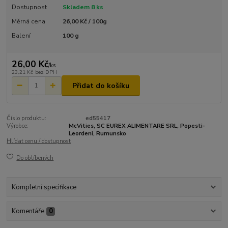
Dostupnost
Skladem 8 ks
Měrná cena
26,00 Kč / 100g
Balení
100 g
26,00 Kč
/
ks
23,21 Kč
bez DPH
Přidat do košíku
Číslo produktu:
ed55417
Výrobce:
McVities, SC EUREX ALIMENTARE SRL, Popesti-
Leordeni, Rumunsko
Hlídat cenu / dostupnost
Do oblíbených
Kompletní specifikace
Komentáře
0