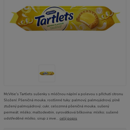
McVitie's Tartlets sušenky s mléčnou náplní a polevou s příchutí citronu
Složení: Pšeničná mouka, rostlinné tuky: palmový, palmojádrový, plně
ztužený palmojádrový; cukr, celozrnná pšeničná mouka, sušený
permeát: mléko; maltodextrin, syrovátková bílkovina: mléko; sušené
odstředěné mléko, sirup z inve...
celý popis