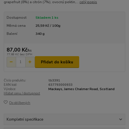
grapefruit (8%) a citrón (7%), ovocný pektin,...
celý popis
Dostupnost
Skladem 1 ks
Měrná cena
25,59 Kč / 100g
Balení
340 g
87,00 Kč
/
ks
77,68 Kč
bez DPH
Přidat do košíku
Číslo produktu:
tb3391
EAN kód:
637793000933
Výrobce:
Mackays, James Chalmer Road, Scotland
Hlídat cenu / dostupnost
Do oblíbených
Kompletní specifikace