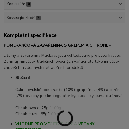
Komentáře
0
Související zboží
7
Kompletní specifikace
POMERANČOVÁ ZAVAŘENINA S GREPEM A CITRÓNEM
Džemy a zavařeniny Mackays jsou vyhledávány pro svou kvalitu.
Zahrnují množství tradičních ovocných variací, ale také množství
chutných a žádaných netradičních produktů.
Složení
:
Cukr, sevillské pomeranče (10%), grapefruit (8%) a citrón
(7%), ovocný pektin, regulátor kyselosti: kyselina citrónová
Obsah ovoce: 25g / 100g
Obsah cukru: 65g/100g.
VHODNÉ PRO VEGETARIÁNY A VEGANY