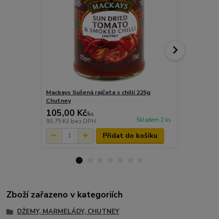
Mackays Sušená rajčata s chilli 225g
Mackays Bru
Chutney
105,00 Kč
95,00 Kč
/
ks
Skladem 2 ks
93,75 Kč
bez DPH
84,82 Kč
bez
Přidat do košíku
Zboží zařazeno v kategoriích
DŽEMY, MARMELÁDY, CHUTNEY