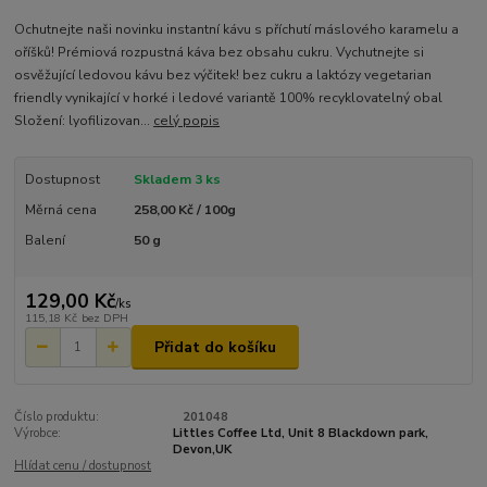
Ochutnejte naši novinku instantní kávu s příchutí máslového karamelu a
oříšků! Prémiová rozpustná káva bez obsahu cukru. Vychutnejte si
osvěžující ledovou kávu bez výčitek! bez cukru a laktózy vegetarian
friendly vynikající v horké i ledové variantě 100% recyklovatelný obal
Složení: lyofilizovan...
celý popis
Dostupnost
Skladem 3 ks
Měrná cena
258,00 Kč / 100g
Balení
50 g
129,00 Kč
/
ks
115,18 Kč
bez DPH
Přidat do košíku
Číslo produktu:
201048
Výrobce:
Littles Coffee Ltd, Unit 8 Blackdown park,
Devon,UK
Hlídat cenu / dostupnost