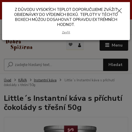
Z DŮVODŮ VYSOKÝCH TEPLOT NEDOPORUČUJEME ZASÍLÁNÍ DO
Z DŮVODU VYSOKÝCH TEPLOT DOPORUČUJEME ZVÁŽIT
VÝDEJNÍCH BOXŮ. TEPLOTA V TĚCHTO BOXECH MŮŽE DOSAHOVAT
OPRAVDU EXTRÉMNÍCH HODNOT.
OBJEDNÁVKY DO VÝDEJNÍCH BOXŮ. TEPLOTY V TĚCHTO
BOXECH MŮŽOU DOSAHOVAT OPRAVDU EXTRÉMNÍCH
HODNOT.
0
ks
za
0,00 Kč
Zavřít
Menu
Hledat
Úvod
KÁVA
Instantní káva
Little´s Instantní káva s příchutí
čokolády s třešní 50g
Little´s Instantní káva s příchutí
čokolády s třešní 50g