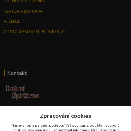
OBCHODNÍ PODMÍNKY
PLATBA A DOPRAVA
RECENZE
ODSTOUPENÍ OD KUPNÍ SMLOUVY
Kontakt
Jana Malá
+420 737 551 994
Zpracování cookies
po - pá 9.00 -17.00 hod
Náš e-shop a partneři potřebují Váš
souhlas
s použitím souborů
cookies, aby Vám mohli zobrazovat informace týkající se Vašich