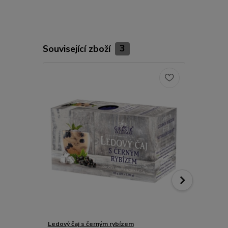
Související zboží
3
Ledový čaj s černým rybízem
Leros Černý 