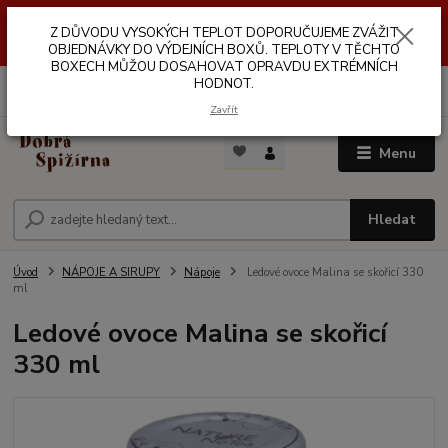
Z DŮVODŮ VYSOKÝCH TEPLOT NEDOPORUČUJEME ZASÍLÁNÍ DO
Z DŮVODU VYSOKÝCH TEPLOT DOPORUČUJEME ZVÁŽIT
VÝDEJNÍCH BOXŮ. TEPLOTA V TĚCHTO BOXECH MŮŽE DOSAHOVAT
OPRAVDU EXTRÉMNÍCH HODNOT.
OBJEDNÁVKY DO VÝDEJNÍCH BOXŮ. TEPLOTY V TĚCHTO
BOXECH MŮŽOU DOSAHOVAT OPRAVDU EXTRÉMNÍCH
HODNOT.
0
ks
za
0,00 Kč
Zavřít
Menu
Hledat
Úvod
NÁPOJE A SIRUPY
Nápoje
Ledové ovoce Malina se skořicí 330
ml
Ledové ovoce Malina se skořicí
330 ml