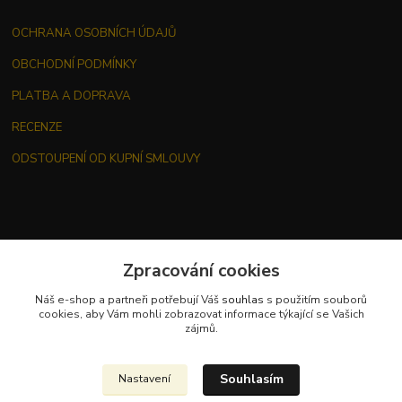
OCHRANA OSOBNÍCH ÚDAJŮ
OBCHODNÍ PODMÍNKY
PLATBA A DOPRAVA
RECENZE
ODSTOUPENÍ OD KUPNÍ SMLOUVY
Zpracování cookies
Kontakt
Náš e-shop a partneři potřebují Váš
souhlas
s použitím souborů
cookies, aby Vám mohli zobrazovat informace týkající se Vašich
zájmů.
Souhlasím
Nastavení
Jana Malá