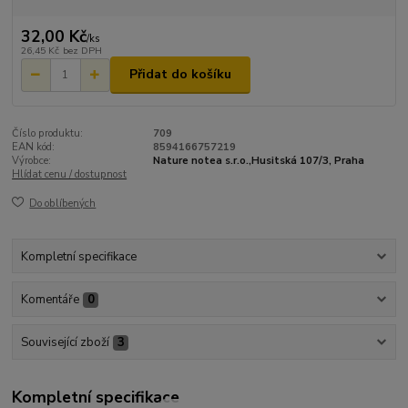
32,00 Kč
/
ks
26,45 Kč
bez DPH
Přidat do košíku
Číslo produktu:
709
EAN kód:
8594166757219
Výrobce:
Nature notea s.r.o.,Husitská 107/3, Praha
Hlídat cenu / dostupnost
Do oblíbených
Kompletní specifikace
Komentáře
0
Související zboží
3
Kompletní specifikace