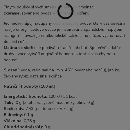
Plnými doušky si vychutnejte lahodnou kombinaci
zkaramelizovaného ovoce a vybraného koření.
Jedinečný nápoj nadupaný celými kousky ovoce, který vás osvěží a
nabije energií. Ledové ovoce je inspirováno španělským nápojem
„sangría" - avšak je nealkoholické, takže si ho můžou vychutnávat
dospělí i děti.
Malina se skořicí
je poctivá a tradiční příchuť. Společně s dalšími
druhy ovoce vytváří originální harmonii, která si vás chytne a
nepustí.
Složení:
voda, cukr, malina (min. 45% ovocného podílu), jablko,
červený rybíz, ostružina, skořice.
Nutriční hodnoty (100 ml):
Energetická hodnota:
128 kJ / 31 kcal
Tuky:
0 g (z toho nasycené mastné kyseliny: 0 g)
Sacharidy:
7,43 g (z toho cukry 7,4 g)
Bílkoviny:
0,1 g
Vláknina:
0,28 g
Chlorid sodný (sůl):
0 g