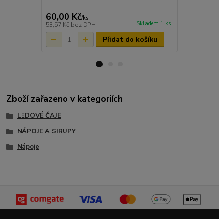
60,00 Kč
72,00 Kč
/
ks
Skladem 1 ks
53,57 Kč
bez DPH
64,29 Kč
bez
Přidat do košíku
Zboží zařazeno v kategoriích
LEDOVÉ ČAJE
NÁPOJE A SIRUPY
Nápoje