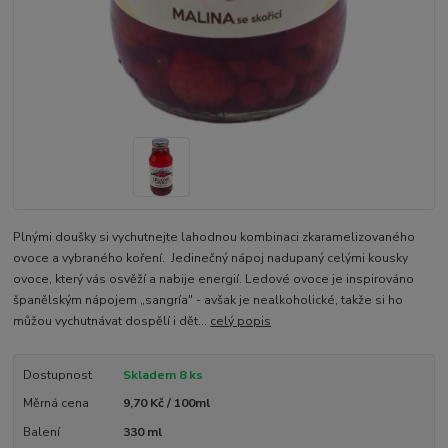
Plnými doušky si vychutnejte lahodnou kombinaci zkaramelizovaného
ovoce a vybraného koření. Jedinečný nápoj nadupaný celými kousky
ovoce, který vás osvěží a nabije energií. Ledové ovoce je inspirováno
španělským nápojem „sangría" - avšak je nealkoholické, takže si ho
můžou vychutnávat dospělí i dět...
celý popis
Dostupnost
Skladem 8 ks
Měrná cena
9,70 Kč / 100ml
Balení
330 ml