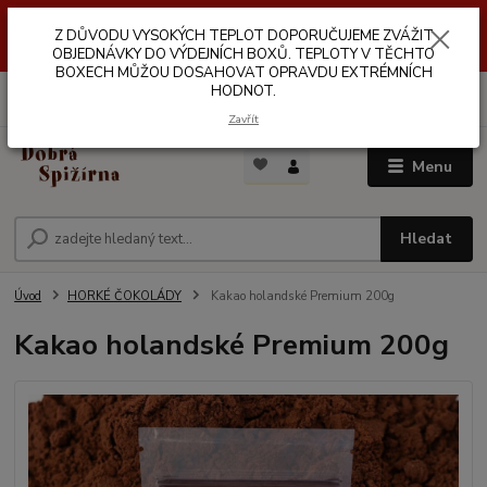
Z DŮVODŮ VYSOKÝCH TEPLOT NEDOPORUČUJEME ZASÍLÁNÍ DO
Z DŮVODU VYSOKÝCH TEPLOT DOPORUČUJEME ZVÁŽIT
VÝDEJNÍCH BOXŮ. TEPLOTA V TĚCHTO BOXECH MŮŽE DOSAHOVAT
OPRAVDU EXTRÉMNÍCH HODNOT.
OBJEDNÁVKY DO VÝDEJNÍCH BOXŮ. TEPLOTY V TĚCHTO
BOXECH MŮŽOU DOSAHOVAT OPRAVDU EXTRÉMNÍCH
HODNOT.
0
ks
za
0,00 Kč
Zavřít
Menu
Hledat
Úvod
HORKÉ ČOKOLÁDY
Kakao holandské Premium 200g
Kakao holandské Premium 200g