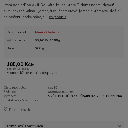
která pohladí po duši. Delikátní kakao, které Ti doma nesmí chybět!
alkalizované kakao - jemnější chuť sametové, jemné a krémové ideální
na pečení i horké nápoje ...
celý popis
Dostupnost
Není skladem
Měrná cena
92,50 Kč / 100g
Balení
200 g
185,00 Kč
/
ks
165,18 Kč
bez DPH
Momentálně není k dispozici
Číslo produktu:
svp10
EAN kód:
8596534011794
Výrobce:
SVĚT PLODŮ, s.r.o., Školní 87, 793 51 Břidličná
Hlídat cenu / dostupnost
Do oblíbených
Kompletní specifikace