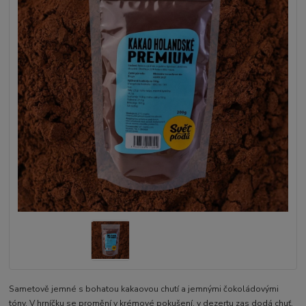
Sametově jemné s bohatou kakaovou chutí a jemnými čokoládovými
tóny. V hrníčku se promění v krémové pokušení, v dezertu zas dodá chuť,