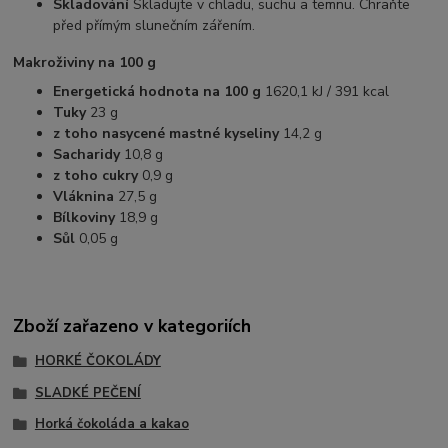
Skladování
Skladujte v chladu, suchu a temnu. Chraňte
před přímým slunečním zářením.
Makroživiny na 100 g
Energetická hodnota na 100 g
1620,1 kJ / 391 kcal
Tuky
23 g
z toho nasycené mastné kyseliny
14,2 g
Sacharidy
10,8 g
z toho cukry
0,9 g
Vláknina
27,5 g
Bílkoviny
18,9 g
Sůl
0,05 g
Zboží zařazeno v kategoriích
HORKÉ ČOKOLÁDY
SLADKÉ PEČENÍ
Horká čokoláda a kakao