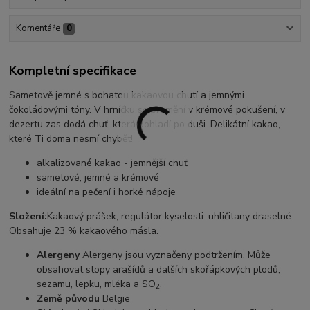
Komentáře
0
Kompletní specifikace
Sametově jemné s bohatou kakaovou chutí a jemnými
čokoládovými tóny. V hrníčku se promění v krémové pokušení, v
dezertu zas dodá chuť, která pohladí po duši. Delikátní kakao,
které Ti doma nesmí chybět!
alkalizované kakao - jemnější chuť
sametové, jemné a krémové
ideální na pečení i horké nápoje
Složení:
Kakaový prášek, regulátor kyselosti: uhličitany draselné.
Obsahuje 23 % kakaového másla.
Alergeny
Alergeny jsou vyznačeny podtržením. Může
obsahovat stopy arašídů a dalších skořápkových plodů,
sezamu, lepku, mléka a SO
.
2
Země původu
Belgie