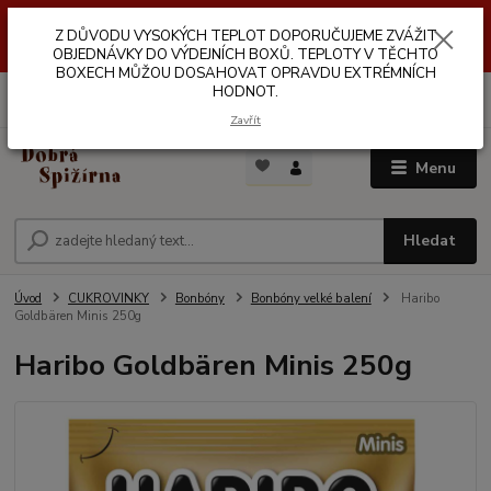
Z DŮVODŮ VYSOKÝCH TEPLOT NEDOPORUČUJEME ZASÍLÁNÍ DO
Z DŮVODU VYSOKÝCH TEPLOT DOPORUČUJEME ZVÁŽIT
VÝDEJNÍCH BOXŮ. TEPLOTA V TĚCHTO BOXECH MŮŽE DOSAHOVAT
OPRAVDU EXTRÉMNÍCH HODNOT.
OBJEDNÁVKY DO VÝDEJNÍCH BOXŮ. TEPLOTY V TĚCHTO
BOXECH MŮŽOU DOSAHOVAT OPRAVDU EXTRÉMNÍCH
HODNOT.
0
ks
za
0,00 Kč
Zavřít
Menu
Hledat
Úvod
CUKROVINKY
Bonbóny
Bonbóny velké balení
Haribo
Goldbären Minis 250g
Haribo Goldbären Minis 250g