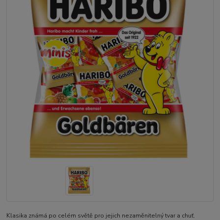
Klasika známá po celém světě pro jejich nezaměnitelný tvar a chuť.