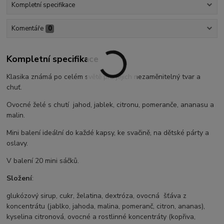
Kompletní specifikace
Komentáře
0
Kompletní specifikace
Klasika známá po celém světě pro jejich nezaměnitelný tvar a
chuť.
Ovocné želé s chutí jahod, jablek, citronu, pomeranče, ananasu a
malin.
Mini balení ideální do každé kapsy, ke svačině, na dětské párty a
oslavy.
V balení 20 mini sáčků.
Složení
:
glukózový sirup, cukr, želatina, dextróza, ovocná šťáva z
koncentrátu (jablko, jahoda, malina, pomeranč, citron, ananas),
kyselina citronová, ovocné a rostlinné koncentráty (kopřiva,