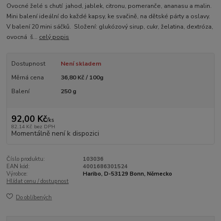
Ovocné želé s chutí jahod, jablek, citronu, pomeranče, ananasu a malin.
Mini balení ideální do každé kapsy, ke svačině, na dětské párty a oslavy.
V balení 20 mini sáčků. Složení: glukózový sirup, cukr, želatina, dextróza,
ovocná š...
celý popis
Dostupnost
Není skladem
Měrná cena
36,80 Kč / 100g
Balení
250 g
92,00 Kč
/
ks
82,14 Kč
bez DPH
Momentálně není k dispozici
Číslo produktu:
103036
EAN kód:
4001686301524
Výrobce:
Haribo, D-53129 Bonn, Německo
Hlídat cenu / dostupnost
Do oblíbených