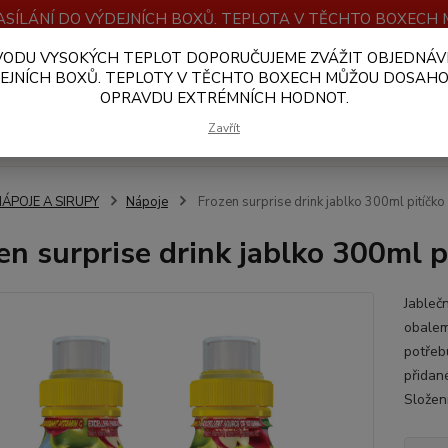
SÍLÁNÍ DO VÝDEJNÍCH BOXŮ. TEPLOTA V TĚCHTO BOXEC
VODU VYSOKÝCH TEPLOT DOPORUČUJEME ZVÁŽIT OBJEDNÁV
OBCHODNÍ PODMÍNKY
PLATBA A DOPRAVA
VELKOOBCHOD
EJNÍCH BOXŮ. TEPLOTY V TĚCHTO BOXECH MŮŽOU DOSAH
OPRAVDU EXTRÉMNÍCH HODNOT.
Hledat
Zavřít
NÁPOJE A SIRUPY
Nápoje
Frozen surprise drink jablko 300ml pitíčk
en surprise drink jablko 300ml 
Jableč
obalem
potřeb
přidan
Složen