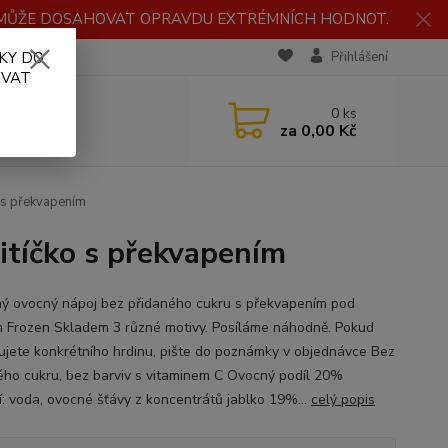
H MŮŽE DOSAHOVAT OPRAVDU EXTRÉMNÍCH HODNOT.
KY DO
RECENZE
Přihlášení
OVAT
0
ks
za
0,00 Kč
o s překvapením
pitíčko s překvapením
ný ovocný nápoj bez přidaného cukru s překvapením pod
 Frozen Skladem 3 různé motivy. Posíláme náhodně. Pokud
ujete konkrétního hrdinu, pište do poznámky v objednávce Bez
ého cukru, bez barviv s vitaminem C Ovocný podíl 20%
í: voda, ovocné šťávy z koncentrátů jablko 19%...
celý popis