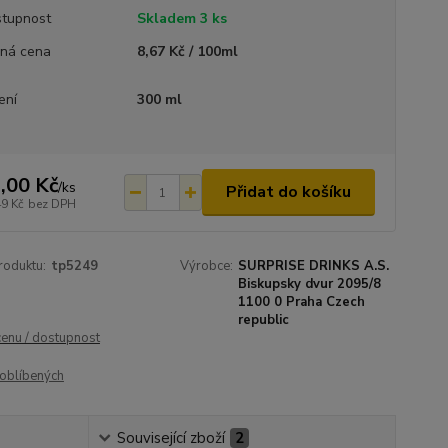
tupnost
Skladem 3 ks
ná cena
8,67 Kč / 100ml
ení
300 ml
,00 Kč
/
ks
Přidat do košíku
49 Kč
bez DPH
roduktu:
tp5249
Výrobce:
SURPRISE DRINKS A.S.
Biskupsky dvur 2095/8
1100 0 Praha Czech
republic
cenu / dostupnost
oblíbených
Související zboží
2