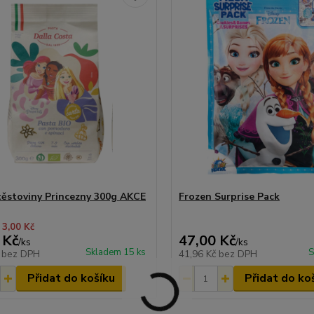
těstoviny Princezny 300g AKCE
Frozen Surprise Pack
 3,00 Kč
 Kč
47,00 Kč
/
ks
/
ks
Skladem 15 ks
S
č
bez DPH
41,96 Kč
bez DPH
Přidat do košíku
Přidat do ko