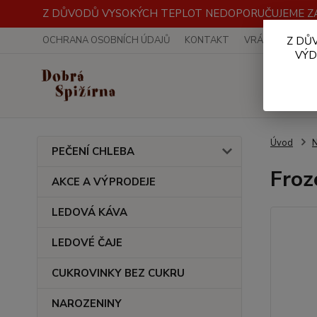
Z DŮVODŮ VYSOKÝCH TEPLOT NEDOPORUČUJEME ZA
OCHRANA OSOBNÍCH ÚDAJŮ
KONTAKT
VRÁCENÍ ZBOŽÍ
Z DŮ
VÝD
Úvod
PEČENÍ CHLEBA
Froz
AKCE A VÝPRODEJE
LEDOVÁ KÁVA
LEDOVÉ ČAJE
CUKROVINKY BEZ CUKRU
NAROZENINY