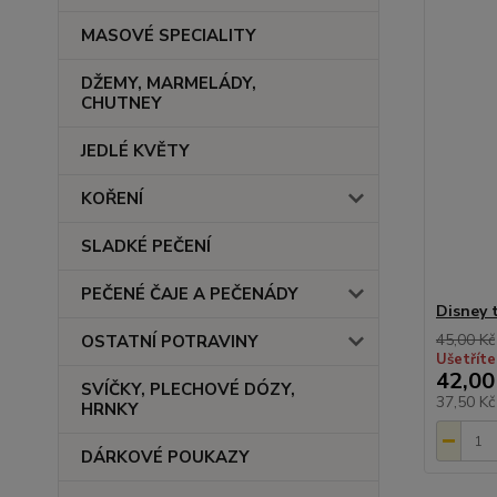
MASOVÉ SPECIALITY
DŽEMY, MARMELÁDY,
CHUTNEY
JEDLÉ KVĚTY
KOŘENÍ
SLADKÉ PEČENÍ
PEČENÉ ČAJE A PEČENÁDY
Disney 
45,00 Kč
OSTATNÍ POTRAVINY
Ušetříte
42,00
SVÍČKY, PLECHOVÉ DÓZY,
37,50 K
HRNKY
DÁRKOVÉ POUKAZY