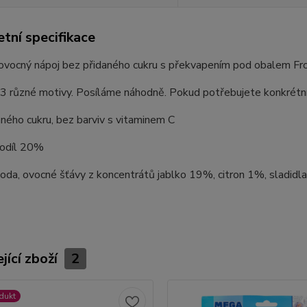
tní specifikace
 ovocný nápoj bez přidaného cukru s překvapením pod obalem Fr
3 různé motivy. Posíláme náhodně. Pokud potřebujete konkrétní
ného cukru, bez barviv s vitaminem C
odíl 20%
voda, ovocné šťávy z koncentrátů jablko 19%, citron 1%, sladidla: 
jící zboží
2
dukt