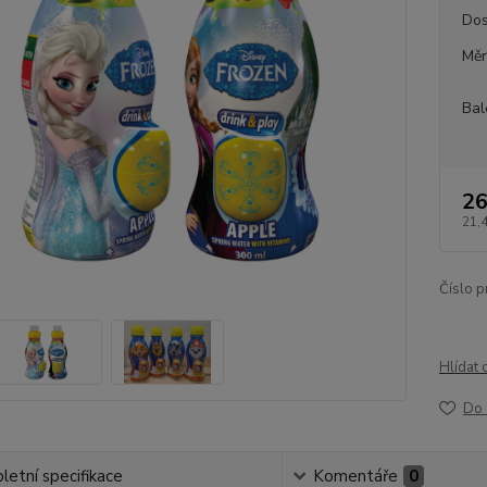
Dos
Měr
Bal
26
21,
Číslo p
Hlídat 
Do 
etní specifikace
Komentáře
0