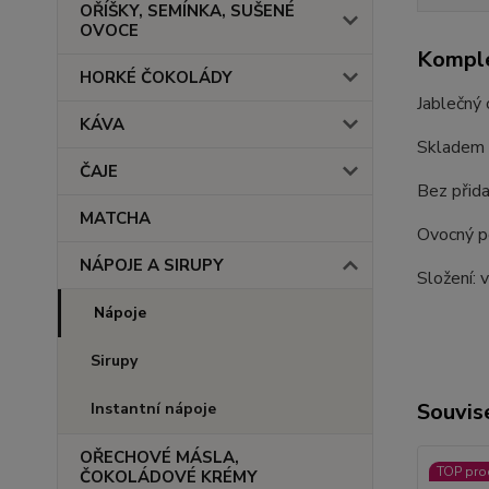
OŘÍŠKY, SEMÍNKA, SUŠENÉ
OVOCE
Komple
HORKÉ ČOKOLÁDY
Jablečný
KÁVA
Skladem 
ČAJE
Bez přida
MATCHA
Ovocný p
NÁPOJE A SIRUPY
Složení: 
Nápoje
Sirupy
Souvise
Instantní nápoje
OŘECHOVÉ MÁSLA,
TOP pro
ČOKOLÁDOVÉ KRÉMY