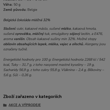
Váha:
50 g
Země původu:
Belgie
Belgická čokoláda mléčná 32%
Složení:
cukr, kakaové máslo, sušené
mléko
, kakaová hmota,
sušená
syrovátka, mléčný
tuk, emulgátory
sójový
lecitin, a E476,
aroma
vanilin
. Obsah kakaové sušiny min 32%. Možné stopy
obilovin obsahujících lepek, mléka, vajec a ořechů.
Alergeny jsou
označeny tučně.
Energetické hodnoty pro 100 g: Energetická hodnota 2268 kJ / 542
kcal, Tuky – 31,7 g, z toho nasycené mastné kyseliny – 19 g,
Sacharidy 56,9 g, z toho cukry 55,8 g, Vláknina – 2,4 g, Bílkoviny –
5,6 g, Sůl – 0,26 g.
Zboží zařazeno v kategoriích
AKCE A VÝPRODEJE