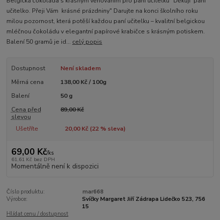
Belgická čokoláda s krásným věnováním pro paní učitelku "Děkuji paní
učitelko. Přeji Vám krásné prázdniny" Darujte na konci školního roku
milou pozornost, která potěší každou paní učitelku – kvalitní belgickou
mléčnou čokoládu v elegantní papírové krabičce s krásným potiskem.
Balení 50 gramů je id...
celý popis
Dostupnost
Není skladem
Měrná cena
138,00 Kč / 100g
Balení
50 g
Cena před
89,00 Kč
slevou
Ušetříte
20,00 Kč (
22
% sleva)
69,00 Kč
/
ks
61,61 Kč
bez DPH
Momentálně není k dispozici
Číslo produktu:
mar668
Výrobce:
Svíčky Margaret Jiří Zádrapa Lidečko 523, 756
15
Hlídat cenu / dostupnost