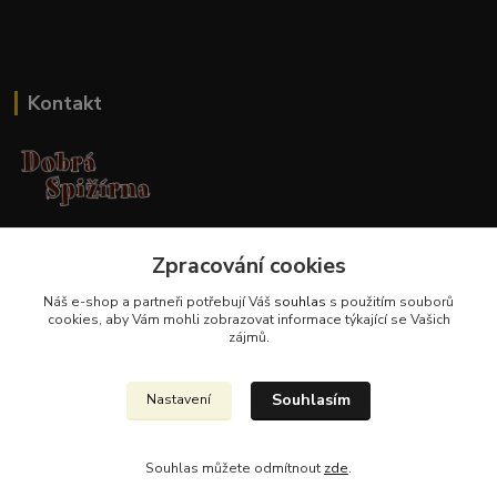
Kontakt
Jana Malá
Zpracování cookies
+420 737 551 994
po - pá 9.00 -17.00 hod
Náš e-shop a partneři potřebují Váš
souhlas
s použitím souborů
cookies, aby Vám mohli zobrazovat informace týkající se Vašich
obchod@dobraspizirna.cz
zájmů.
Souhlasím
Nastavení
Souhlas můžete odmítnout
zde
.
Vytvořeno na
Eshop-rychle.cz