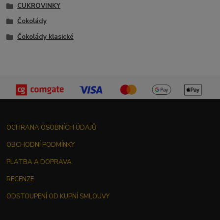
CUKROVINKY
Čokolády
Čokolády klasické
OCHRANA OSOBNÍCH ÚDAJŮ
OBCHODNÍ PODMÍNKY
PLATBA A DOPRAVA
RECENZE
ODSTOUPENÍ OD KUPNÍ SMLOUVY