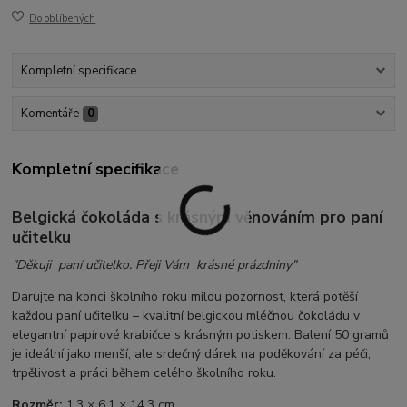
Do oblíbených
Kompletní specifikace
Komentáře
0
Kompletní specifikace
Belgická čokoláda s krásným věnováním pro paní
učitelku
"Děkuji paní učitelko. Přeji Vám krásné prázdniny"
Darujte na konci školního roku milou pozornost, která potěší
každou paní učitelku – kvalitní belgickou mléčnou čokoládu v
elegantní papírové krabičce s krásným potiskem. Balení 50 gramů
je ideální jako menší, ale srdečný dárek na poděkování za péči,
trpělivost a práci během celého školního roku.
Rozměr:
1,3 × 6,1 × 14,3 cm