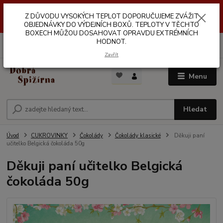
Z DŮVODŮ VYSOKÝCH TEPLOT NEDOPORUČUJEME ZASÍLÁNÍ DO
Z DŮVODU VYSOKÝCH TEPLOT DOPORUČUJEME ZVÁŽIT
VÝDEJNÍCH BOXŮ. TEPLOTA V TĚCHTO BOXECH MŮŽE DOSAHOVAT
OPRAVDU EXTRÉMNÍCH HODNOT.
OBJEDNÁVKY DO VÝDEJNÍCH BOXŮ. TEPLOTY V TĚCHTO
BOXECH MŮŽOU DOSAHOVAT OPRAVDU EXTRÉMNÍCH
HODNOT.
0
ks
za
0,00 Kč
Zavřít
Menu
Hledat
Úvod
CUKROVINKY
Čokolády
Čokolády klasické
Děkuji paní
učitelko Belgická čokoláda 50g
Děkuji paní učitelko Belgická
čokoláda 50g