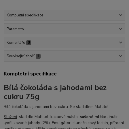
Kompletní specifikace
Parametry
Komentáře
0
Související zboží
1
Kompletní specifikace
Bílá čokoláda s jahodami bez
cukru 75g
Bílá čokoláda s jahodami bez cukru. Se sladidlem Maltitol.
Složení
: sladidlo Maltitol, kakaové máslo,
sušené mléko,
inulin,
lyofilizované jahody (2%), Emulgátor: slunečnicový lecitin, přírodní
vanilkové aroma. Může obsahovat stopy ořechů, sezamu a sóji.