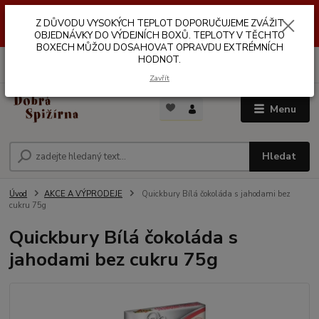
Z DŮVODŮ VYSOKÝCH TEPLOT NEDOPORUČUJEME ZASÍLÁNÍ DO
Z DŮVODU VYSOKÝCH TEPLOT DOPORUČUJEME ZVÁŽIT
VÝDEJNÍCH BOXŮ. TEPLOTA V TĚCHTO BOXECH MŮŽE DOSAHOVAT
OPRAVDU EXTRÉMNÍCH HODNOT.
OBJEDNÁVKY DO VÝDEJNÍCH BOXŮ. TEPLOTY V TĚCHTO
BOXECH MŮŽOU DOSAHOVAT OPRAVDU EXTRÉMNÍCH
HODNOT.
0
ks
za
0,00 Kč
Zavřít
Menu
Hledat
Úvod
AKCE A VÝPRODEJE
Quickbury Bílá čokoláda s jahodami bez
cukru 75g
Quickbury Bílá čokoláda s
jahodami bez cukru 75g