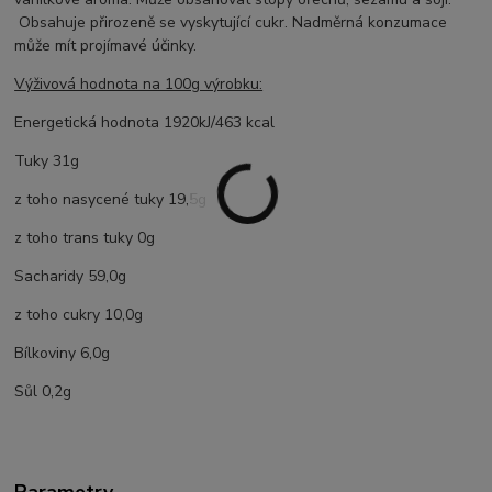
Obsahuje přirozeně se vyskytující cukr. Nadměrná konzumace
může mít projímavé účinky.
Výživová hodnota na 100g výrobku:
Energetická hodnota 1920kJ/463 kcal
Tuky 31g
z toho nasycené tuky 19,5g
z toho trans tuky 0g
Sacharidy 59,0g
z toho cukry 10,0g
Bílkoviny 6,0g
Sůl 0,2g