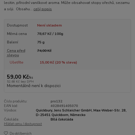
lecitin, přírodní vanilkové aroma. Může obsahovat stopy ořechů, sezamu
a sóji. Obsahu...
celý popis
Dostupnost
Není skladem
Měrná cena
78,67 Kč / 100g
Balení
75 g
Cena před
74,00 Kč
slevou
Ušetříte
15,00 Kč (
20
% sleva)
59,00 Kč
/
ks
52,68 Kč
bez DPH
Momentálně není k dispozici
Číslo produktu:
pro132
EAN kód:
4028491405070
Výrobce:
Quickbury, Jens Schleicher GmbH, Max-Weber-Str. 28,
D-25451 Quickborn, Německo
Čokoláda:
Bílá čokoláda
Hlídat cenu / dostupnost
Do oblíbených