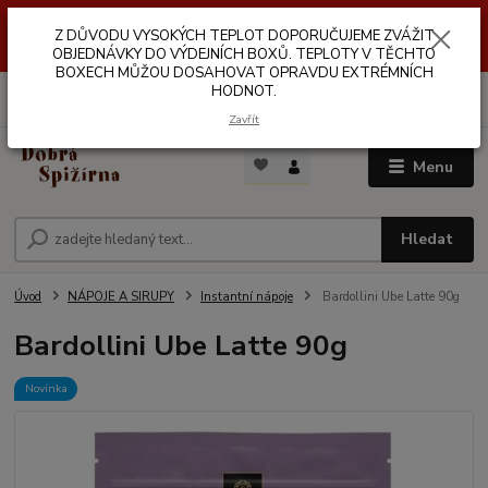
Z DŮVODŮ VYSOKÝCH TEPLOT NEDOPORUČUJEME ZASÍLÁNÍ DO
Z DŮVODU VYSOKÝCH TEPLOT DOPORUČUJEME ZVÁŽIT
VÝDEJNÍCH BOXŮ. TEPLOTA V TĚCHTO BOXECH MŮŽE DOSAHOVAT
OPRAVDU EXTRÉMNÍCH HODNOT.
OBJEDNÁVKY DO VÝDEJNÍCH BOXŮ. TEPLOTY V TĚCHTO
BOXECH MŮŽOU DOSAHOVAT OPRAVDU EXTRÉMNÍCH
HODNOT.
0
ks
za
0,00 Kč
Zavřít
Menu
Hledat
Úvod
NÁPOJE A SIRUPY
Instantní nápoje
Bardollini Ube Latte 90g
Bardollini Ube Latte 90g
Novinka