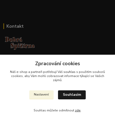
Kontakt
Jana Malá
Zpracování cookies
+420 737 551 994
po - pá 9.00 -17.00 hod
Náš e-shop a partneři potřebují Váš
souhlas
s použitím souborů
cookies, aby Vám mohli zobrazovat informace týkající se Vašich
obchod@dobraspizirna.cz
zájmů.
Souhlasím
Nastavení
Souhlas můžete odmítnout
zde
.
Vytvořeno na
Eshop-rychle.cz