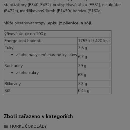
stabilizátory (E340, E452), protispékavá látka (E551), emulgátor
(E472e), modifikovaný škrob (E1450), barvivo (E160a).
Může obsahovat stopy
lepku
(z
pšenice
) a
sóji
.
ýživové údaje na 100 g
Energetická hodnota
1757 kJ / 420 kcal
Tuky
7,5 g
z toho nasycené mastné kyseliny
6,7 g
Sacharidy
79 g
z toho cukry
63 g
Bílkoviny
7,3 g
Sůl
0,44 g
Zboží zařazeno v kategoriích
HORKÉ ČOKOLÁDY