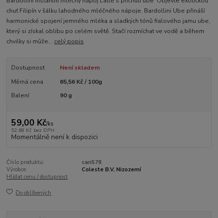
Bardollini instantní mléčný nápoj Latté s příchutí ube Objevte exotickou
chuť Filipín v šálku lahodného mléčného nápoje. Bardollini Ube přináší
harmonické spojení jemného mléka a sladkých tónů fialového jamu ube,
který si získal oblibu po celém světě. Stačí rozmíchat ve vodě a během
chvilky si může...
celý popis
Dostupnost
Není skladem
Měrná cena
65,56 Kč / 100g
Balení
90 g
59,00 Kč
/
ks
52,68 Kč
bez DPH
Momentálně není k dispozici
Číslo produktu:
can578
Výrobce:
Coleste B.V, Nizozemí
Hlídat cenu / dostupnost
Do oblíbených