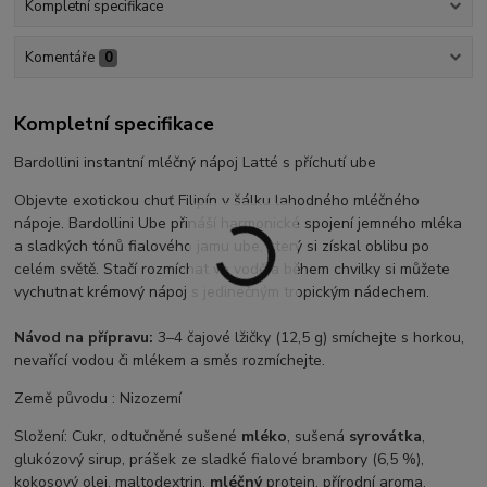
Kompletní specifikace
Komentáře
0
Kompletní specifikace
Bardollini instantní mléčný nápoj Latté s příchutí ube
Objevte exotickou chuť Filipín v šálku lahodného mléčného
nápoje. Bardollini Ube přináší harmonické spojení jemného mléka
a sladkých tónů fialového jamu ube, který si získal oblibu po
celém světě. Stačí rozmíchat ve vodě a během chvilky si můžete
vychutnat krémový nápoj s jedinečným tropickým nádechem.
Návod na přípravu:
3–4 čajové lžičky (12,5 g) smíchejte s horkou,
nevařící vodou či mlékem a směs rozmíchejte.
Země původu : Nizozemí
Složení: Cukr, odtučněné sušené
mléko
, sušená
syrovátka
,
glukózový sirup, prášek ze sladké fialové brambory (6,5 %),
kokosový olej, maltodextrin,
mléčný
protein, přírodní aroma,