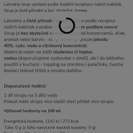
Lahodný sirup vyroben podle tradiční receptury našich babiček.
Sirup je čistě přírodní a bez zbytečné chemie.
Lahodný a
čistě přírodní sirup
vyroben podle receptur
našich babiček a prababiček s
vysokým podílem ovoce
!
Sirup je
bez zbytečné chemie
v podobě konzervantů, éček,
aromat nebo barviv - sirup obsahuje pouze
jahodu
40%,
cukr, vodu a citrónový koncentrát.
Ideální je nejen na zalití
studenou či teplou
vodou
(doporučujeme vyzkoušet v zimě!), ale i do běžného
použití v kuchyni - topping na zmrzlinu i palačinky, tvorba
domácí ledové tříště a mnoho dalšího.
Doporučené ředění:
1 díl sirupu na 5 dílů vody
Pokud máte sirupy více sladší stačí přidat více sirupu.
Výživové hodnoty na 100 ml
Energetická hodnota: 1142 kJ / 272 kcal
Tuky: 0 g (z toho nasycené mastné kyseliny: 0 g)