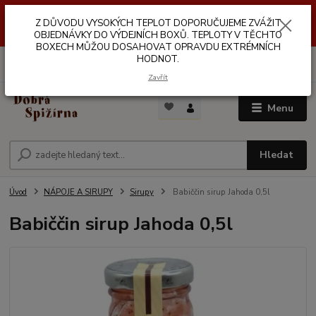
Z DŮVODŮ VYSOKÝCH TEPLOT NEDOPORUČUJEME ZASÍLÁNÍ DO
Z DŮVODU VYSOKÝCH TEPLOT DOPORUČUJEME ZVÁŽIT
VÝDEJNÍCH BOXŮ. TEPLOTA V TĚCHTO BOXECH MŮŽE DOSAHOVAT
OPRAVDU EXTRÉMNÍCH HODNOT.
OBJEDNÁVKY DO VÝDEJNÍCH BOXŮ. TEPLOTY V TĚCHTO
BOXECH MŮŽOU DOSAHOVAT OPRAVDU EXTRÉMNÍCH
HODNOT.
0
ks
za
0,00 Kč
Zavřít
Menu
Hledat
Úvod
NÁPOJE A SIRUPY
Sirupy
Babiččin sirup Jahoda 0,5l
Babiččin sirup Jahoda 0,5l