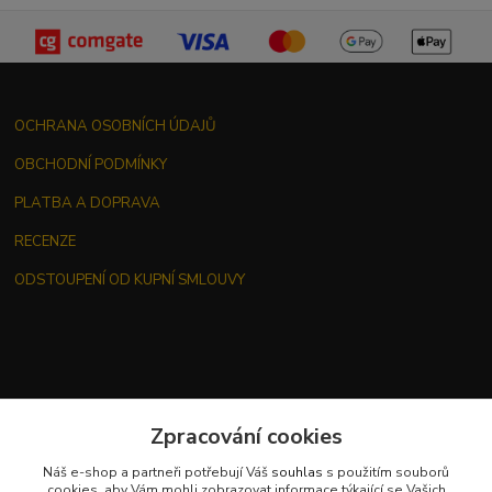
OCHRANA OSOBNÍCH ÚDAJŮ
OBCHODNÍ PODMÍNKY
PLATBA A DOPRAVA
RECENZE
ODSTOUPENÍ OD KUPNÍ SMLOUVY
Zpracování cookies
Kontakt
Náš e-shop a partneři potřebují Váš
souhlas
s použitím souborů
cookies, aby Vám mohli zobrazovat informace týkající se Vašich