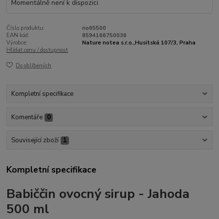
Momentálně není k dispozici
Číslo produktu:
no65500
EAN kód:
8594166750036
Výrobce:
Nature notea s.r.o.,Husitská 107/3, Praha
Hlídat cenu / dostupnost
Do oblíbených
Kompletní specifikace
Komentáře
0
Související zboží
1
Kompletní specifikace
Babiččin ovocný sirup - Jahoda
500 ml