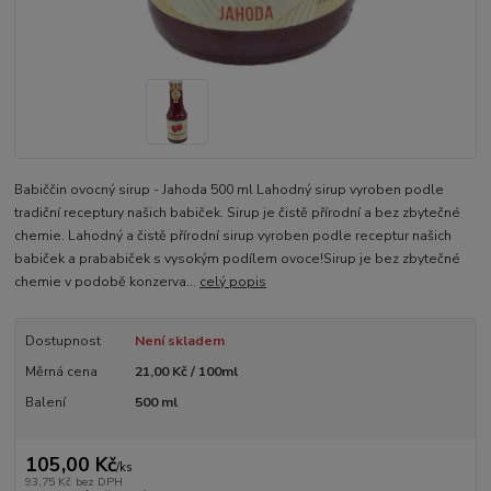
Babiččin ovocný sirup - Jahoda 500 ml Lahodný sirup vyroben podle
tradiční receptury našich babiček. Sirup je čistě přírodní a bez zbytečné
chemie. Lahodný a čistě přírodní sirup vyroben podle receptur našich
babiček a prababiček s vysokým podílem ovoce!Sirup je bez zbytečné
chemie v podobě konzerva...
celý popis
Dostupnost
Není skladem
Měrná cena
21,00 Kč / 100ml
Balení
500 ml
105,00 Kč
/
ks
93,75 Kč
bez DPH