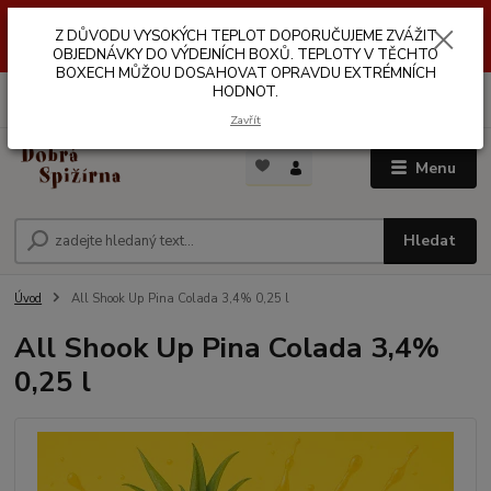
Z DŮVODŮ VYSOKÝCH TEPLOT NEDOPORUČUJEME ZASÍLÁNÍ DO
Z DŮVODU VYSOKÝCH TEPLOT DOPORUČUJEME ZVÁŽIT
VÝDEJNÍCH BOXŮ. TEPLOTA V TĚCHTO BOXECH MŮŽE DOSAHOVAT
OPRAVDU EXTRÉMNÍCH HODNOT.
OBJEDNÁVKY DO VÝDEJNÍCH BOXŮ. TEPLOTY V TĚCHTO
BOXECH MŮŽOU DOSAHOVAT OPRAVDU EXTRÉMNÍCH
HODNOT.
0
ks
za
0,00 Kč
Zavřít
Menu
Hledat
Úvod
All Shook Up Pina Colada 3,4% 0,25 l
All Shook Up Pina Colada 3,4%
0,25 l