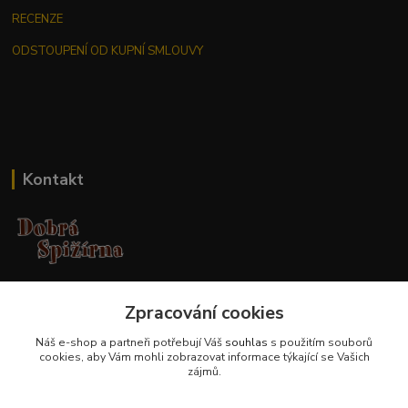
RECENZE
ODSTOUPENÍ OD KUPNÍ SMLOUVY
Kontakt
Jana Malá
+420 737 551 994
Zpracování cookies
po - pá 9.00 -17.00 hod
Náš e-shop a partneři potřebují Váš
souhlas
s použitím souborů
cookies, aby Vám mohli zobrazovat informace týkající se Vašich
obchod@dobraspizirna.cz
zájmů.