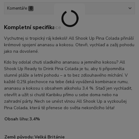
Komentáře
0
Kompletní specifikace
Vychutnej si tropický ráj kdekoli! All Shook Up Pina Colada přináší
krémové spojení ananasu a kokosu. Otevři, vychlaď a zažij pohodu
jako na dovolené.
Kdo by odolal chuti sladkého ananasu a jemného kokosu? All
Shook Up Ready to Drink Pina Colada je tu, aby ti připomněla
slunné pláže a letní pohodu – a to bez zdlouhavého míchání. V
každé 0,25l plechovce na tebe čeká vyvážená kombinace rumu,
ananasu a kokosu s obsahem alkoholu 3,4 %. Stačí jen vychladit,
otevřít a užít si chutě Karibiku přímo u sebe doma nebo na
zahradní párty. Nech se unést vlnou All Shook Up a vyzkoušej
Pina Colada, která tě přenese do světa nekončícího léta!
Obsah lihu:
3.4%
Země původu:
Velká Británie