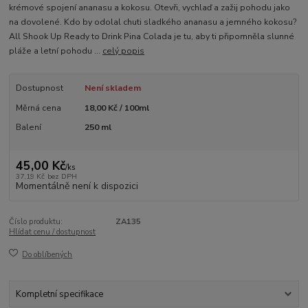
krémové spojení ananasu a kokosu. Otevři, vychlaď a zažij pohodu jako
na dovolené. Kdo by odolal chuti sladkého ananasu a jemného kokosu?
All Shook Up Ready to Drink Pina Colada je tu, aby ti připomněla slunné
pláže a letní pohodu ...
celý popis
Dostupnost
Není skladem
Měrná cena
18,00 Kč / 100ml
Balení
250 ml
45,00 Kč
/
ks
37,19 Kč
bez DPH
Momentálně není k dispozici
Číslo produktu:
ZA135
Hlídat cenu / dostupnost
Do oblíbených
Kompletní specifikace