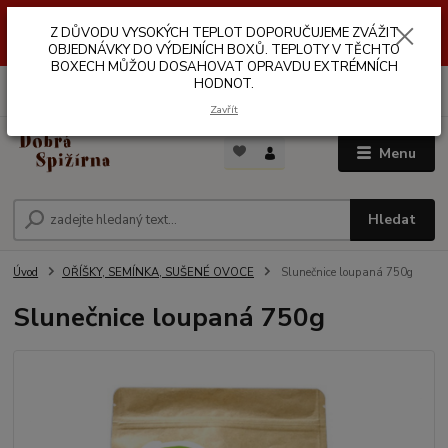
Z DŮVODŮ VYSOKÝCH TEPLOT NEDOPORUČUJEME ZASÍLÁNÍ DO
Z DŮVODU VYSOKÝCH TEPLOT DOPORUČUJEME ZVÁŽIT
VÝDEJNÍCH BOXŮ. TEPLOTA V TĚCHTO BOXECH MŮŽE DOSAHOVAT
OPRAVDU EXTRÉMNÍCH HODNOT.
OBJEDNÁVKY DO VÝDEJNÍCH BOXŮ. TEPLOTY V TĚCHTO
BOXECH MŮŽOU DOSAHOVAT OPRAVDU EXTRÉMNÍCH
HODNOT.
0
ks
za
0,00 Kč
Zavřít
Menu
Hledat
Úvod
OŘÍŠKY, SEMÍNKA, SUŠENÉ OVOCE
Slunečnice loupaná 750g
Slunečnice loupaná 750g