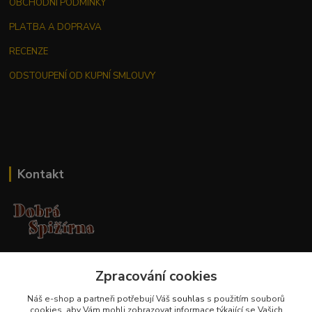
OBCHODNÍ PODMÍNKY
PLATBA A DOPRAVA
RECENZE
ODSTOUPENÍ OD KUPNÍ SMLOUVY
Kontakt
Jana Malá
+420 737 551 994
Zpracování cookies
po - pá 9.00 -17.00 hod
Náš e-shop a partneři potřebují Váš
souhlas
s použitím souborů
cookies, aby Vám mohli zobrazovat informace týkající se Vašich