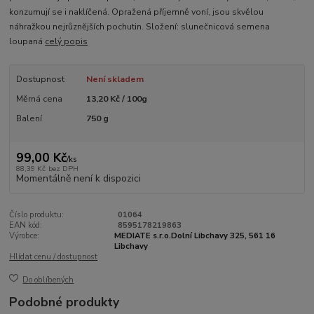
konzumují se i naklíčená. Opražená příjemně voní, jsou skvělou
náhražkou nejrůznějších pochutin. Složení: slunečnicová semena
loupaná
celý popis
Dostupnost
Není skladem
Měrná cena
13,20 Kč / 100g
Balení
750 g
99,00 Kč
/
ks
88,39 Kč
bez DPH
Momentálně není k dispozici
Číslo produktu:
01064
EAN kód:
8595178219863
Výrobce:
MEDIATE s.r.o.Dolní Libchavy 325, 561 16
Libchavy
Hlídat cenu / dostupnost
Do oblíbených
Podobné produkty