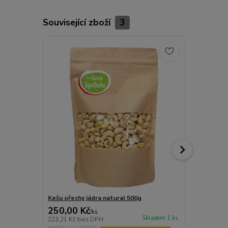
Související zboží
3
Kešu ořechy jádra natural 500g
Kešu natura
250,00 Kč
48,00 Kč
/
ks
Skladem 1 ks
223,21 Kč
bez DPH
42,86 Kč
bez