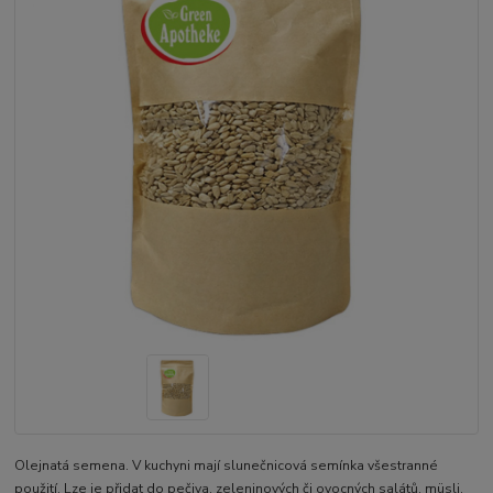
Olejnatá semena. V kuchyni mají slunečnicová semínka všestranné
použití. Lze je přidat do pečiva, zeleninových či ovocných salátů, müsli,