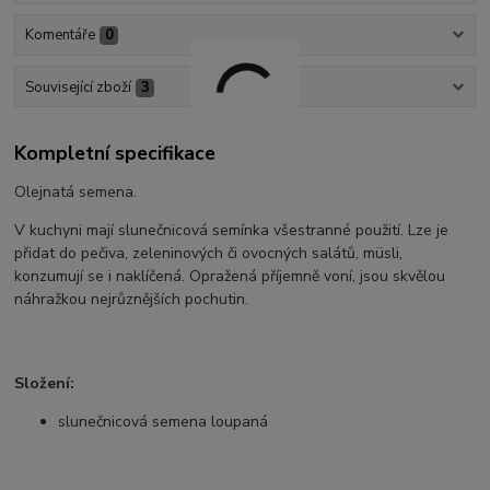
Komentáře
0
Související zboží
3
Kompletní specifikace
Olejnatá semena.
V kuchyni mají slunečnicová semínka všestranné použití. Lze je
přidat do pečiva, zeleninových či ovocných salátů, müsli,
konzumují se i naklíčená. Opražená příjemně voní, jsou skvělou
náhražkou nejrůznějších pochutin.
Složení:
slunečnicová semena loupaná