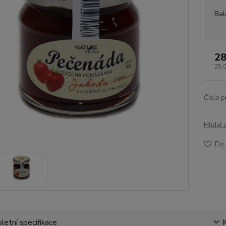
Bal
28
25,
Číslo p
Hlídat 
Do 
etní specifikace