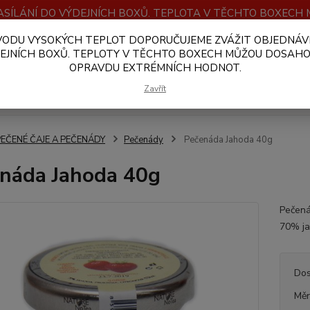
SÍLÁNÍ DO VÝDEJNÍCH BOXŮ. TEPLOTA V TĚCHTO BOXEC
VODU VYSOKÝCH TEPLOT DOPORUČUJEME ZVÁŽIT OBJEDNÁV
OBCHODNÍ PODMÍNKY
PLATBA A DOPRAVA
VELKOOBCHOD
EJNÍCH BOXŮ. TEPLOTY V TĚCHTO BOXECH MŮŽOU DOSAH
OPRAVDU EXTRÉMNÍCH HODNOT.
Hledat
Zavřít
PEČENÉ ČAJE A PEČENÁDY
Pečenády
Pečenáda Jahoda 40g
náda Jahoda 40g
Pečená
70% ja
Dos
Měr