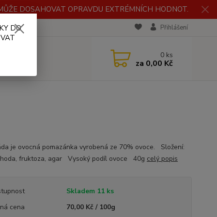
H MŮŽE DOSAHOVAT OPRAVDU EXTRÉMNÍCH HODNOT.
KY DO
RECENZE
Přihlášení
OVAT
0
ks
za
0,00 Kč
da je ovocná pomazánka vyrobená ze 70% ovoce. Složení:
hoda, fruktoza, agar Vysoký podíl ovoce 40g
celý popis
tupnost
Skladem 11 ks
ná cena
70,00 Kč / 100g