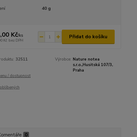
ení
40 g
,00 Kč
/
ks
Přidat do košíku
00 Kč
bez DPH
roduktu:
32511
Výrobce:
Nature notea
s.r.o.,Husitská 107/3,
Praha
cenu / dostupnost
oblíbených
Komentáře
0