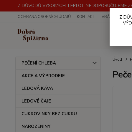
Z DŮVODŮ VYSOKÝCH TEPLOT NEDOPORUČUJEME ZA
OCHRANA OSOBNÍCH ÚDAJŮ
KONTAKT
VRÁCENÍ ZBOŽÍ
Z DŮ
VÝD
Úvod
PEČENÍ CHLEBA
Peče
AKCE A VÝPRODEJE
LEDOVÁ KÁVA
LEDOVÉ ČAJE
CUKROVINKY BEZ CUKRU
NAROZENINY