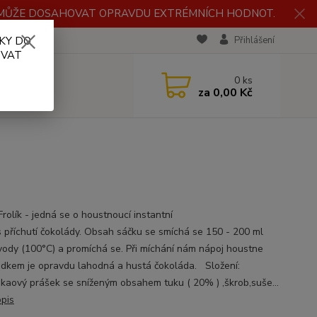
H MŮŽE DOSAHOVAT OPRAVDU EXTRÉMNÍCH HODNOT.
KY DO
RECENZE
Přihlášení
OVAT
0
ks
za
0,00 Kč
rolík - jedná se o houstnoucí instantní
s příchutí čokolády. Obsah sáčku se smíchá se 150 - 200 ml
vody (100°C) a promíchá se. Při míchání nám nápoj houstne
edkem je opravdu lahodná a hustá čokoláda. Složení:
akaový prášek se sníženým obsahem tuku ( 20% ) ,škrob,suše...
opis