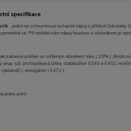
tní specifikace
olík
- jedná se o houstnoucí instantní nápoj s příchutí čokolády
 promíchá se. Při míchání nám nápoj houstne a výsledkem je opr
cukr,kakaový prášek se sníženým obsahem tuku ( 20% ) ,škrob,su
 sirup, sůl, protispékavá látka, stabilizátor E340 a E452, mléčný 
a cyklamát ), emulgátor ( E471 )
na jednu porci