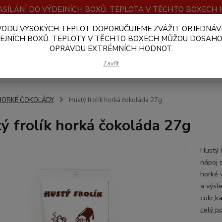
SÍLÁNÍ DO VÝDEJNÍCH BOXŮ. TEPLOTA V TĚCHTO BOXEC
VODU VYSOKÝCH TEPLOT DOPORUČUJEME ZVÁŽIT OBJEDNÁV
OBCHODNÍ PODMÍNKY
PLATBA A DOPRAVA
VELKOOBCHOD
EJNÍCH BOXŮ. TEPLOTY V TĚCHTO BOXECH MŮŽOU DOSAH
OPRAVDU EXTRÉMNÍCH HODNOT.
Hledat
Zavřít
HORKÉ ČOKOLÁDY
Hustý frolík horká čokoláda 27g
ý frolík horká čokoláda 27g
Hustý F
nápoj 
horké 
a výsl
cukr,k
celý p