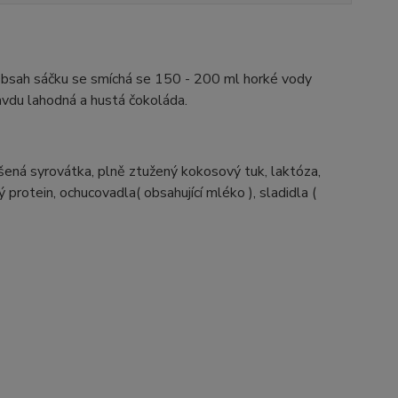
. Obsah sáčku se smíchá se 150 - 200 ml horké vody
avdu lahodná a hustá čokoláda.
šená syrovátka, plně ztužený kokosový tuk, laktóza,
protein, ochucovadla( obsahující mléko ), sladidla (