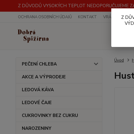
Z DŮVODŮ VYSOKÝCH TEPLOT NEDOPORUČUJEME ZA
OCHRANA OSOBNÍCH ÚDAJŮ
KONTAKT
VRÁCENÍ ZBOŽÍ
Z DŮ
VÝD
Úvod
PEČENÍ CHLEBA
Hust
AKCE A VÝPRODEJE
LEDOVÁ KÁVA
LEDOVÉ ČAJE
CUKROVINKY BEZ CUKRU
NAROZENINY