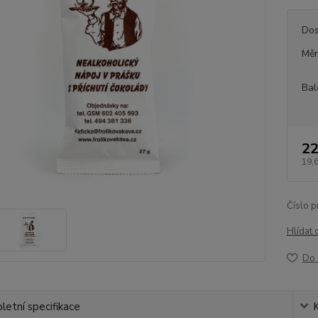
Dos
Měr
Bal
22
19,
Číslo p
Hlídat 
Do 
etní specifikace