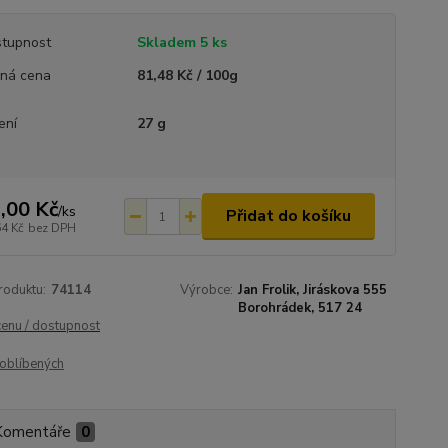
tupnost
Skladem 5 ks
ná cena
81,48 Kč / 100g
ení
27 g
,00 Kč
/
ks
Přidat do košíku
64 Kč
bez DPH
roduktu:
74114
Výrobce:
Jan Frolik, Jiráskova 555
Borohrádek, 517 24
cenu / dostupnost
oblíbených
Komentáře
0