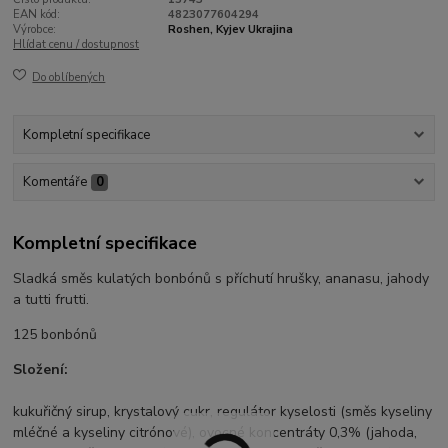
EAN kód:
4823077604294
Výrobce:
Roshen, Kyjev Ukrajina
Hlídat cenu / dostupnost
Do oblíbených
Kompletní specifikace
Komentáře
0
Kompletní specifikace
Sladká směs kulatých bonbónů s příchutí hrušky, ananasu, jahody
a tutti frutti.
125 bonbónů
Složení:
kukuřičný sirup, krystalový cukr, regulátor kyselosti (směs kyseliny
mléčné a kyseliny citrónové), ovocné koncentráty 0,3% (jahoda,