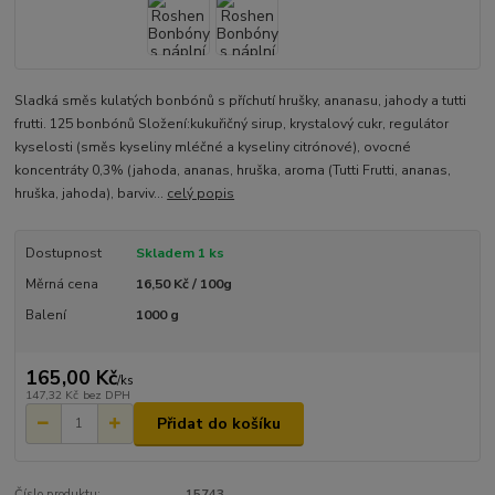
Sladká směs kulatých bonbónů s příchutí hrušky, ananasu, jahody a tutti
frutti. 125 bonbónů Složení:kukuřičný sirup, krystalový cukr, regulátor
kyselosti (směs kyseliny mléčné a kyseliny citrónové), ovocné
koncentráty 0,3% (jahoda, ananas, hruška, aroma (Tutti Frutti, ananas,
hruška, jahoda), barviv...
celý popis
Dostupnost
Skladem 1 ks
Měrná cena
16,50 Kč / 100g
Balení
1000 g
165,00 Kč
/
ks
147,32 Kč
bez DPH
Přidat do košíku
Číslo produktu:
15743