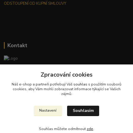
ODSTOUPENÍ OD KUPNÍ SMLOUVY
Kontakt
Jana Malá
+420 737 551 994
Zpracování cookies
po - pá 9.00 -17.00 hod
Náš e-shop a partneři potřebují Váš
souhlas
s použitím souborů
cookies, aby Vám mohli zobrazovat informace týkající se Vašich
obchod@dobraspizirna.cz
zájmů.
Souhlasím
Nastavení
Souhlas můžete odmítnout
zde
.