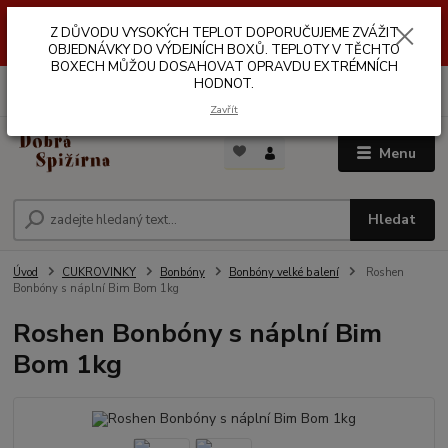
Z DŮVODŮ VYSOKÝCH TEPLOT NEDOPORUČUJEME ZASÍLÁNÍ DO
Z DŮVODU VYSOKÝCH TEPLOT DOPORUČUJEME ZVÁŽIT
VÝDEJNÍCH BOXŮ. TEPLOTA V TĚCHTO BOXECH MŮŽE DOSAHOVAT
OPRAVDU EXTRÉMNÍCH HODNOT.
OBJEDNÁVKY DO VÝDEJNÍCH BOXŮ. TEPLOTY V TĚCHTO
BOXECH MŮŽOU DOSAHOVAT OPRAVDU EXTRÉMNÍCH
HODNOT.
0
ks
za
0,00 Kč
Zavřít
Menu
Hledat
Úvod
CUKROVINKY
Bonbóny
Bonbóny velké balení
Roshen
Bonbóny s náplní Bim Bom 1kg
Roshen Bonbóny s náplní Bim
Bom 1kg