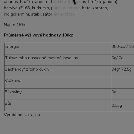
ananas, hruška, aroma
(Tutti Frutti, ananas, hruška, jahoda),
barviva (E163, kurkumin, paprika extrakt, beta-karoten,
indigokarmín), s
tabilizátor (invertáza).
Náplň 18%.
Průměrné výživové hodnoty 100g:
Energie
380kcal/ 16
Tuky/z toho nasycené mastné kyseliny
0g/ 0g
Sacharidy/ z toho cukry
94g/ 72,5g
Vláknina
Bílkoviny
0g
Sůl
0,13g
Vyrobeno: Ukrajina