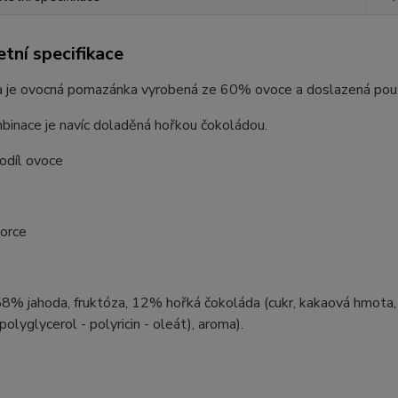
tní specifikace
 je ovocná pomazánka vyrobená ze 60% ovoce a doslazená pouz
binace je navíc doladěná hořkou čokoládou.
odíl ovoce
porce
58% jahoda, fruktóza, 12% hořká čokoláda (cukr, kakaová hmota
 polyglycerol - polyricin - oleát), aroma).