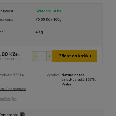
tupnost
Skladem 10 ks
ná cena
70,00 Kč / 100g
ení
40 g
,00 Kč
/
ks
Přidat do košíku
00 Kč
bez DPH
roduktu:
32514
Výrobce:
Nature notea
s.r.o.,Husitská 107/3,
Praha
cenu / dostupnost
oblíbených
Komentáře
0