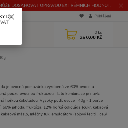
H MŮŽE DOSAHOVAT OPRAVDU EXTRÉMNÍCH HODNOT.
KY DO
RECENZE
Přihlášení
OVAT
0
ks
za
0,00 Kč
 40g
da je ovocná pomazánka vyrobená ze 60% ovoce a
ená pouze ovocnou fruktozou. Tato kombinace je navíc
ná hořkou čokoládou. Vysoký podíl ovoce 40g - 1 porce
í: 58% jahoda, fruktóza, 12% hořká čokoláda (cukr, kakaová
 kakaové máslo, mléčný tuk, emulgátory (sojový leciti...
celý