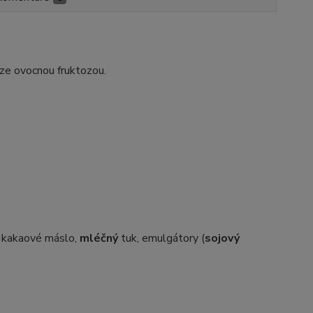
e ovocnou fruktozou.
, kakaové máslo,
mléčný
tuk, emulgátory (
sojový