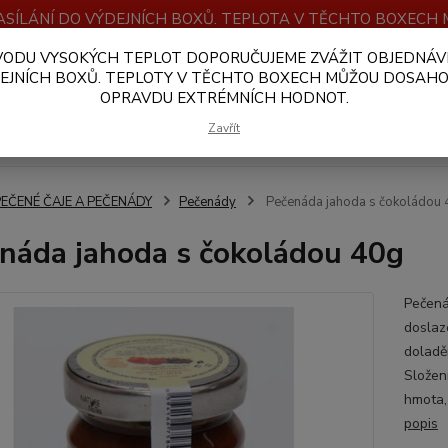
SÍLÁNÍ DO VÝDEJNÍCH BOXŮ. TEPLOTA V TĚCHTO BOXEC
VODU VYSOKÝCH TEPLOT DOPORUČUJEME ZVÁŽIT OBJEDNÁV
OBCHODNÍ PODMÍNKY
PLATBA A DOPRAVA
VELKOOBCHOD
EJNÍCH BOXŮ. TEPLOTY V TĚCHTO BOXECH MŮŽOU DOSAH
OPRAVDU EXTRÉMNÍCH HODNOT.
Hledat
Zavřít
PEČENÉ ČAJE A PEČENÁDY
Pečenády
Pečenáda jahoda s čokoládou
náda jahoda s čokoládou 40g
Pečená
doslaz
doladě
Složen
hmota,
popis