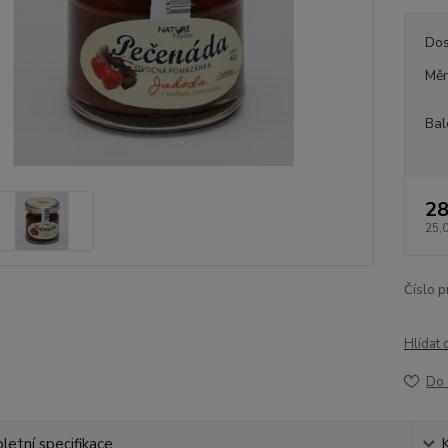
Dos
Měr
Bal
28
25,
Číslo p
Hlídat 
Do 
etní specifikace