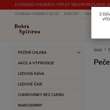
Z DŮVODŮ VYSOKÝCH TEPLOT NEDOPORUČUJEME ZA
OCHRANA OSOBNÍCH ÚDAJŮ
KONTAKT
VRÁCENÍ ZBOŽÍ
Z DŮ
VÝD
Úvod
PEČENÍ CHLEBA
Peče
AKCE A VÝPRODEJE
LEDOVÁ KÁVA
LEDOVÉ ČAJE
CUKROVINKY BEZ CUKRU
NAROZENINY