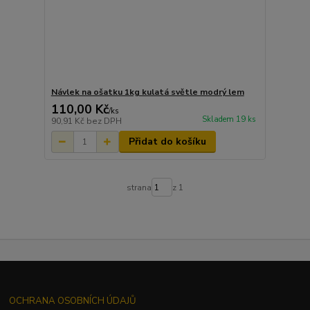
Návlek na ošatku 1kg kulatá světle modrý lem
110,00 Kč
/
ks
Skladem 19 ks
90,91 Kč
bez DPH
Přidat do košíku
strana
z 1
OCHRANA OSOBNÍCH ÚDAJŮ