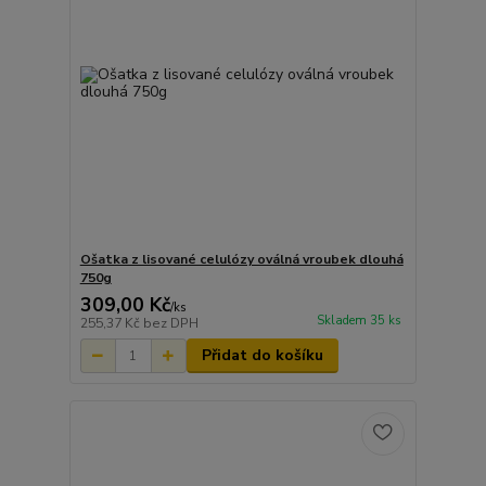
Ošatka z lisované celulózy oválná vroubek dlouhá
750g
309,00 Kč
/
ks
Skladem 35 ks
255,37 Kč
bez DPH
Přidat do košíku