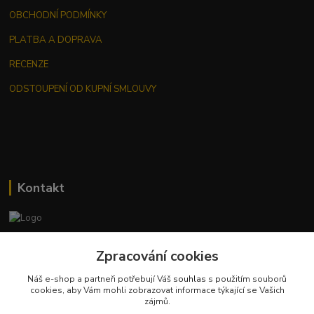
OBCHODNÍ PODMÍNKY
PLATBA A DOPRAVA
RECENZE
ODSTOUPENÍ OD KUPNÍ SMLOUVY
Kontakt
Jana Malá
Zpracování cookies
+420 737 551 994
po - pá 9.00 -17.00 hod
Náš e-shop a partneři potřebují Váš
souhlas
s použitím souborů
cookies, aby Vám mohli zobrazovat informace týkající se Vašich
obchod@dobraspizirna.cz
zájmů.