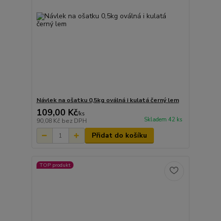
Návlek na ošatku 0,5kg oválná i kulatá černý lem
109,00 Kč
/
ks
Skladem 42 ks
90,08 Kč
bez DPH
Přidat do košíku
TOP produkt