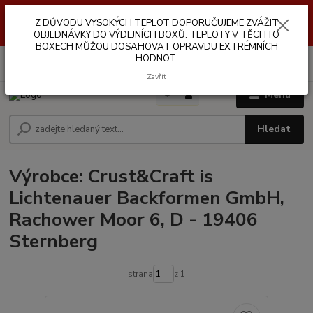
Z DŮVODŮ VYSOKÝCH TEPLOT NEDOPORUČUJEME ZASÍLÁNÍ DO
Z DŮVODU VYSOKÝCH TEPLOT DOPORUČUJEME ZVÁŽIT
VÝDEJNÍCH BOXŮ. TEPLOTA V TĚCHTO BOXECH MŮŽE DOSAHOVAT
OPRAVDU EXTRÉMNÍCH HODNOT.
OBJEDNÁVKY DO VÝDEJNÍCH BOXŮ. TEPLOTY V TĚCHTO
BOXECH MŮŽOU DOSAHOVAT OPRAVDU EXTRÉMNÍCH
HODNOT.
0
ks
za
0,00 Kč
Zavřít
Menu
Hledat
Výrobce: Crust&Craft is
Lichtenauer Backformen GmbH,
Rachower Moor 6, D - 19406
Sternberg
strana
z 1